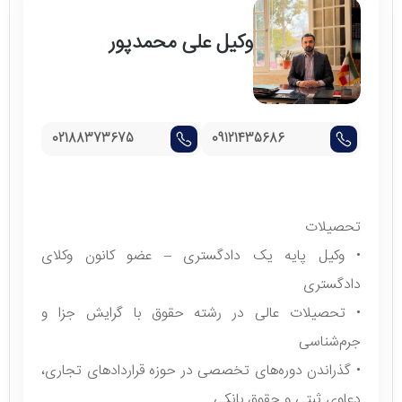
وکیل علی محمدپور
02188373675
09121435686
تحصیلات
• وکیل پایه یک دادگستری – عضو کانون وکلای
دادگستری
• تحصیلات عالی در رشته حقوق با گرایش جزا و
جرم‌شناسی
• گذراندن دوره‌های تخصصی در حوزه قراردادهای تجاری،
دعاوی ثبتی و حقوق بانکی