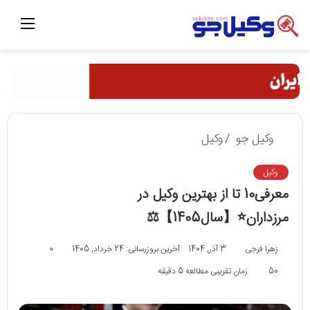
منو
وکیل جو
/
وکیل
وکیل
معرفی10 تا از بهترین وکیل در
مرزداران⭐️【سال1405】⚖️
زهرا فرجی
3 آذر, 1404
آخرین بروزرسانی: 24 خرداد, 1405
0
50
زمان تقریبی مطالعه 5 دقیقه