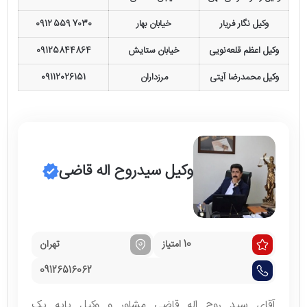
وکیل نگار فریار
خیابان بهار
0912 559 7030
وکیل اعظم قلعه‌نویی
خیابان ستایش
09125844864
وکیل محمدرضا آیتی
مرزداران
09112026151
وکیل سیدروح اله قاضی
10 امتیاز
تهران
09126516062
آقای سید روح اله قاضی مشاور و وکیل پایه یک