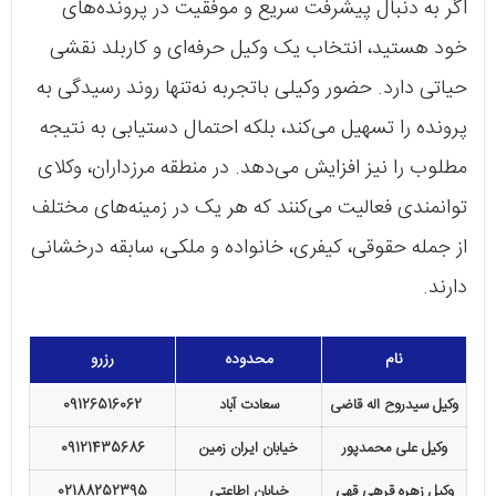
اگر به دنبال پیشرفت سریع و موفقیت در پرونده‌های
خود هستید، انتخاب یک وکیل حرفه‌ای و کاربلد نقشی
حیاتی دارد. حضور وکیلی باتجربه نه‌تنها روند رسیدگی به
پرونده را تسهیل می‌کند، بلکه احتمال دستیابی به نتیجه
مطلوب را نیز افزایش می‌دهد. در منطقه مرزداران، وکلای
توانمندی فعالیت می‌کنند که هر یک در زمینه‌های مختلف
از جمله حقوقی، کیفری، خانواده و ملکی، سابقه درخشانی
دارند.
نام
محدوده
رزرو
وکیل سیدروح اله قاضی
سعادت آباد
09126516062
وکیل علی محمدپور
خیابان ایران زمین
09121435686
وکیل زهره قرهی قهی
خیابان اطاعتی
02188252395