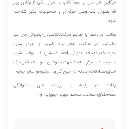
موکلین، فن بیان و نفوذ کلام، به عنوان یکی از وکلای برتر
قم بعنوان یک وکیل حرفه‌ای و مسئولیت پذیر شناخته
شود.
وکالت در رابطه با جرایم سرقت،کلاهبرداری،فروش مال غیر
،خیانت در امانت، جعل،ایراد ضرب و جرح ،قتل،
موادمخدر،تصرف عدوانی،رابطه نامشرع،زنا، لواط، شرب
خمر،ایجاد مرکز فساد،تهدید،توهین و فحاشی،ترک
انفاق،تصادفات،حادثه در حین کار و… ،رشوه،و سایر جرایم
وکالت در رابطه با پرونده های خانوادگی
نفقه،طلاق،حضانت،تقسط مهریه،جهیزیه، و….