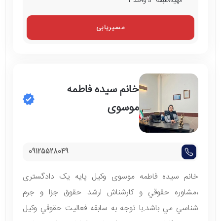
الهیه،طبقه ۳، واحد ۷
مسیریابی
خانم سيده فاطمه
موسوی
09125528049
خانم سيده فاطمه موسوی وكیل پايه يک دادگستری
،مشاوره حقوقي و كارشناش ارشد حقوق جزا و جرم
شناسي مي باشد.با توجه به سابقه فعاليت حقوقي وکیل