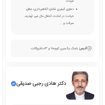
شركت
دعاوی كيفری شامل؛ كلاهبرداری، جعل،
خيانت در امانت، انتقال مال غير، تهديد،
سرقت و ….
آدرس:
باجک يک،بين كوچه١١ و ١٣،دفتروكالت
دکتر هادی رجبی صدیقی