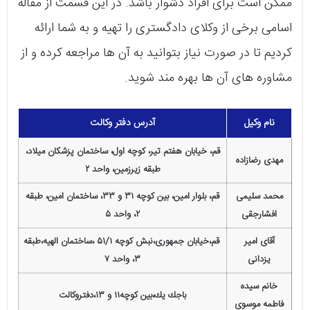
ممکن است برای افراد دشوار باشد. در این قسمت از مقاله
اسامی برخی از وکلای دادگستری را تهیه و به شما ارائه
کردیم تا در صورت نیاز بتوانید به آن ها مراجعه کرده و از
مشاوره های آن ها بهره مند شوید.
نام وکیل
آدرس دفتر وکالت
قم، خیابان هفتم تیر، کوچه اول، ساختمان پزشکان میلاد،
مهدی رضازاده
طبقه زیرزمین، واحد ۲
محمد سلیمی
قم، بلوار امین، بین کوچه ۳۱ و ۳۳، ساختمان امین، طبقه
افشارجقی
۲، واحد ۵
آقای امیر
قم،خیابان جمهوری،نبش کوچه ۵۱/۱ ،ساختمان الهیه،طبقه
یزدانی
۳، واحد ۷
خانم سيده
باجك يك،بين كوچه١١ و ١٣،دفتروكالت
فاطمه موسوی