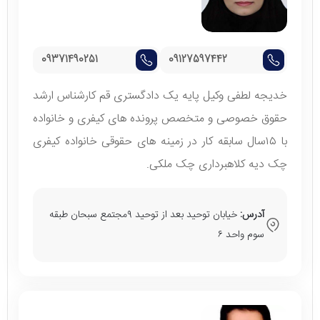
09371490251
09127597442
خدیجه لطفی وکیل پایه یک دادگستری قم کارشناس ارشد
حقوق خصوصی و متخصص پرونده های کیفری و خانواده
با ۱۵سال سابقه کار در زمینه های حقوقی خانواده کیفری
چک دیه کلاهبرداری چک ملکی.
آدرس:
خیابان توحید بعد از توحید ۹مجتمع سبحان طبقه
سوم واحد ۶