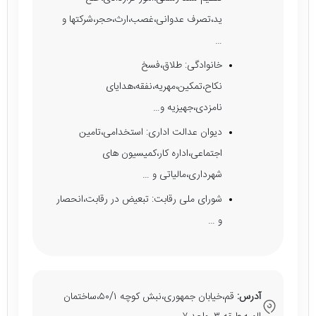
ید،تصرف عدوانی،غصب،ارث،حجر،شرکتها و
…
خانوادگی: طلاق،فسخ
نکاح،تمکین،مهریه،نفقه،هدایای
نامزدی،جهیزیه و…
دیوان عدالت اداری: استخدامی،تامین
اجتماعی،اداره کار،کمیسیون های
شهرداری،مالیاتی و …
شورای ملی رقابت: تبعیض در رقابت،انحصار
و …
آدرس:
قم،خیابان جمهوری،نبش کوچه ۵۰/۱،ساختمان