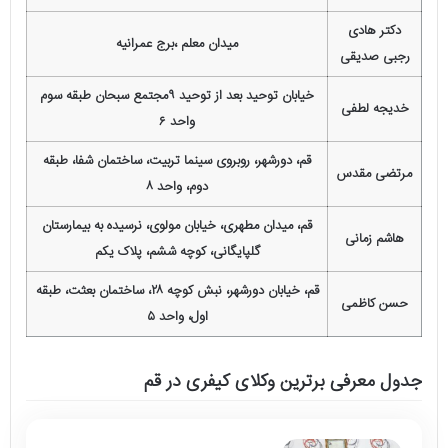
دکتر هادی
میدان معلم ،برج عمرانیه
رجبی صدیقی
خیابان توحید بعد از توحید ۹مجتمع سبحان طبقه سوم
خدیجه لطفی
واحد ۶
قم، دورشهر، روبروی سینما تربیت، ساختمان شفا، طبقه
مرتضی مقدس
دوم، واحد ۸
قم، میدان مطهری، خیابان مولوی، نرسیده به بیمارستان
هاشم زمانی
گلپایگانی، کوچه ششم، پلاک یکم
قم، خیابان دورشهر، نبش کوچه ۲۸، ساختمان بعثت، طبقه
حسن کاظمی
اول، واحد ۵
جدول معرفی برترین وکلای کیفری در قم