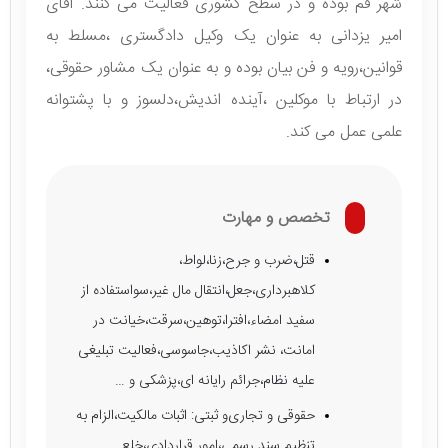
شهر قم بوده و در سطح کشوری فعالیت می کنند. آقای
امیر یزدانی به عنوان یک وکیل دادگستری ،مسلط به
قوانین،رویه و فن بیان بوده و به عنوان یک مشاور حقوقی،
در ارتباط با موکلین ،آینده اندیش،دلسوز و با پشتوانه
علمی عمل می کند.
تخصص و مهارت
قتل،ضرب و جرح،زنا،لواط،
کلاهبرداری،جعل،انتقال مال غیر،سواستفاده از
سفید امضاء،افترا،توهین،سرقت،خیانت در
امانت، نشر اکاذیب،جاسوسی،فعالیت تبلیغی
علیه نظام،جرائم رایانه ای،پزشکی و …
حقوقی و تجاری‌و ثبتی: اثبات مالکیت،الزام به
تنظیم سند رسمی،امور قراردادی،خلع