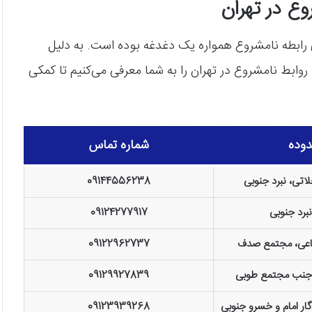
وع در تهران
 رابطه نامشروع همواره یک دغدغه بوده است. به دلیل
ابط نامشروع در تهران را به شما معرفی می‌کنیم تا کمکی
وده
شماره تماس
تی، نبرد جنوبی
09144556238
برد جنوبی
09124277917
اعی، مجتمع صدف
09122962737
 جنب مجتمع طوبی
09129927839
ار امام و خسرو جنوبی
09123939268