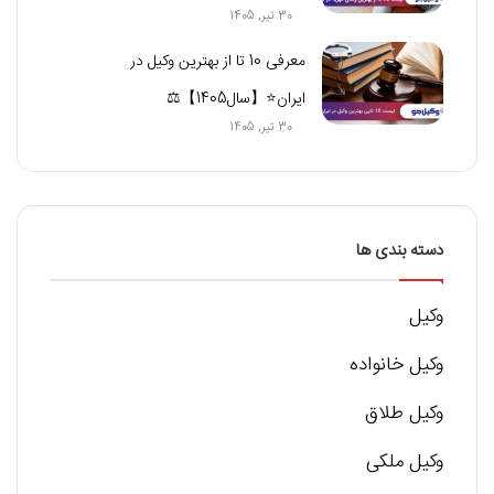
30 تیر, 1405
معرفی 10 تا از بهترین وکیل در
ایران⭐【سال1405】⚖️
30 تیر, 1405
دسته بندی ها
وکیل
وکیل خانواده
وکیل طلاق
وکیل ملکی