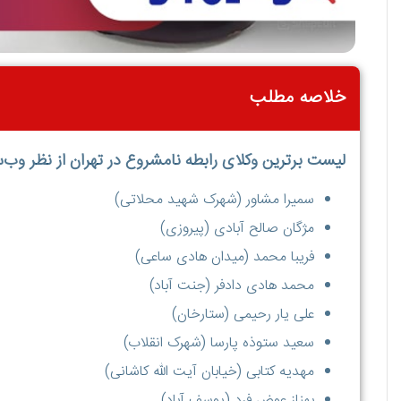
خلاصه مطلب
لیست برترین وکلای رابطه نامشروع در تهران از نظر وب‌
سمیرا مشاور (شهرک شهید محلاتی)
مژگان صالح آبادی (پیروزی)
فریبا محمد (میدان هادی ساعی)
محمد هادی دادفر (جنت آباد)
علی یار رحیمی (ستارخان)
سعید ستوذه پارسا (شهرک انقلاب)
مهدیه کتابی (خیابان آیت الله کاشانی)
بهناز عوض فرد (یوسف آباد)