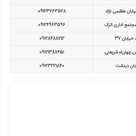
ابان هاشمی نژاد
09123763528
مجتمع اداری اترک
09124963596
خیابان 37
09128488212
ش چهارراه شریعتی
09121388451
ابان دردشت
09123221840