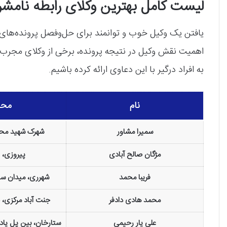
لیست کامل بهترین وکلای رابطه نامشر
یافتن یک وکیل خوب و توانمند برای حل‌وفصل پرونده‌های
اهمیت نقش وکیل در نتیجه پرونده، برخی از وکلای مجرب رو
به افراد درگیر با این دعاوی ارائه کرده باشیم.
نام
محد
سمیرا مشاور
شهرک شهید محلا
مژگان صالح آبادی
پیروزی، ن
فریبا محمد
شهرری، میدان س
محمد هادی دادفر
جنت آباد مرکزی،
علی یار رحیمی
ستارخان، بین پل یادگ