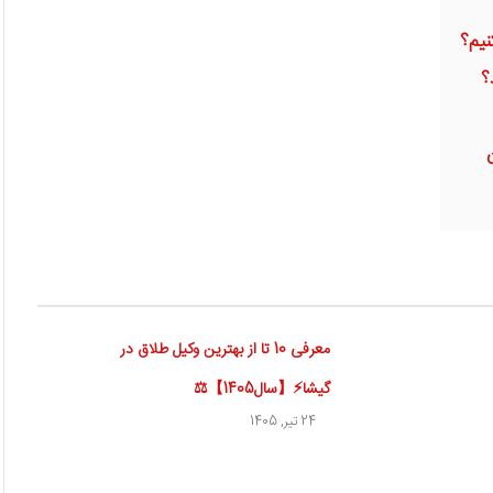
نیم؟
؟
معرفی 10 تا از بهترین وکیل طلاق در
گیشا⚡【سال1405】⚖
24 تیر, 1405