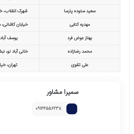
سعید ستوده پارسا
شهرک انقلاب، خی
مهدیه کتابی
خیابان کاشانی، 
بهناز عوض فرد
یوسف آباد، 
محمد رضازاده
خانی آباد نو، نب
علی تقوی
تهران، خی
سمیرا مشاور
09144556238