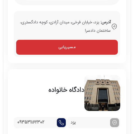
آدرس:
یزد، خیابان فرخی، میدان آزادی، کوچه دادگستری،
ساختمان دادسرا
مسیریابی
دادگاه خانواده
یزد
093531162302