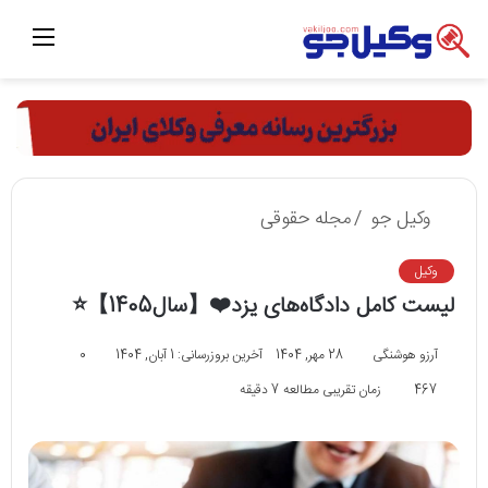
منو
وکیل جو
/
مجله حقوقی
وکیل
لیست کامل دادگاه‌های یزد❤️【سال1405】⭐
آرزو هوشنگی
28 مهر, 1404
آخرین بروزرسانی: 1 آبان, 1404
0
467
زمان تقریبی مطالعه 7 دقیقه