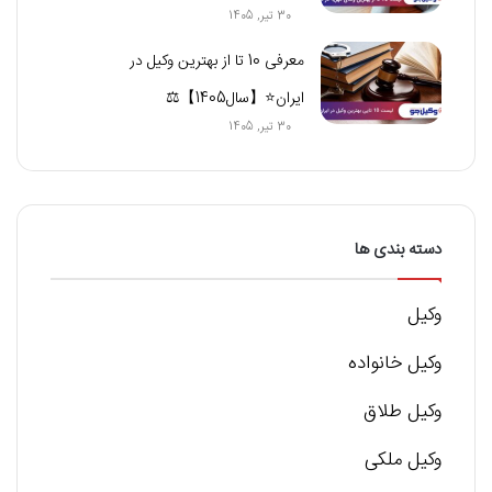
30 تیر, 1405
معرفی 10 تا از بهترین وکیل در
ایران⭐【سال1405】⚖️
30 تیر, 1405
دسته بندی ها
وکیل
وکیل خانواده
وکیل طلاق
وکیل ملکی