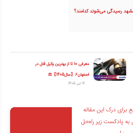
مشهد رسیدگی می‌شوند کدامند؟
معرفی 10 تا از بهترین وکیل قتل در
اصفهان⚡【سال1405】⚖️
17 تیر, 1405
 برای درک این مقاله
ه پادکست زیر راه‌حل