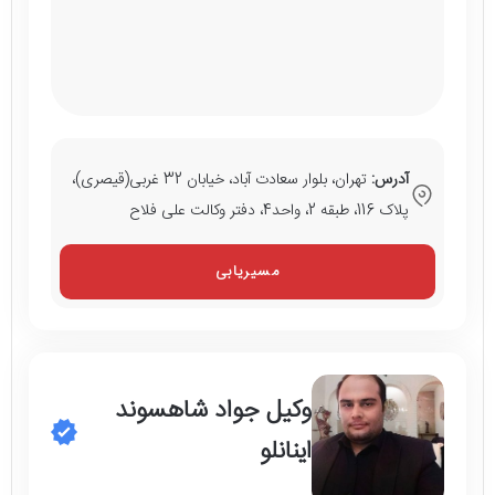
آدرس:
تهران، بلوار سعادت آباد، خیابان 32 غربی(قیصری)،
پلاک 116، طبقه 2، واحد4، دفتر وکالت علی فلاح
مسیریابی
وکیل جواد شاهسوند
اینانلو