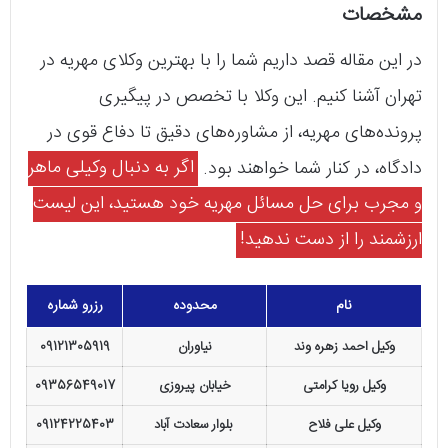
مشخصات
در این مقاله قصد داریم شما را با بهترین وکلای مهریه در
تهران آشنا کنیم. این وکلا با تخصص در پیگیری
پرونده‌های مهریه، از مشاوره‌های دقیق تا دفاع قوی در
دادگاه، در کنار شما خواهند بود.
اگر به دنبال وکیلی ماهر
و مجرب برای حل مسائل مهریه خود هستید، این لیست
ارزشمند را از دست ندهید!
نام
محدوده
رزرو شماره
وکیل احمد زهره وند
نیاوران
09121305919
وکیل رویا کرامتی
خیابان پیروزی
09356549017
وکیل علی فلاح
بلوار سعادت آباد
09124225403