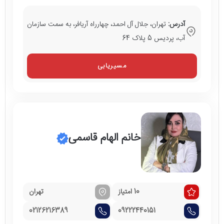
آدرس:
تهران، جلال آل احمد، چهارراه آریافر، به سمت سازمان
آب، پردیس 5 پلاک 64
مسیریابی
خانم الهام قاسمی
10 امتیاز
تهران
02126216389
09222440151