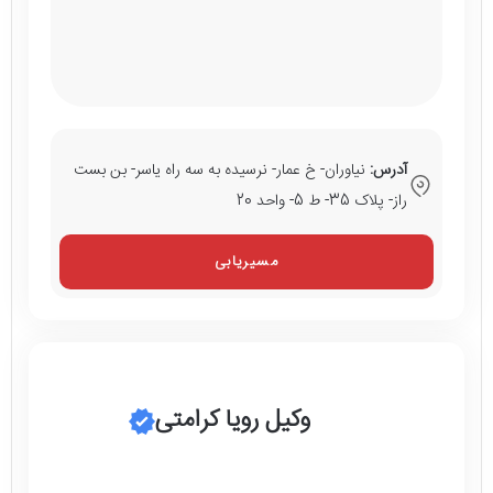
آدرس:
نیاوران- خ عمار- نرسیده به سه راه یاسر- بن بست
راز- پلاک 35- ط 5- واحد 20
مسیریابی
وکیل رویا کرامتی