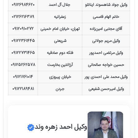
وکیل جواد شاهسوند اینانلو
جلال آل احمد
09126984620
خانم الهام قاسمی
زعفرانیه
02126216389
آقای مجتبی امین‌زاده
تهران، خیابان امام خمینی
09120910272
وکیل مریم جولانی
شریعتی
09122361445
وکیل مرتضی احمدپور
فلکه دوم صادقیه
09122731465
حسین خواجه صالحانی
آرژانتین بخارست
09125262578
وکیل محمد علی احمدی پور
خیابان پیروزی
09121761014
وکیل امیرحسن شفیعی
جردن
09122189481
وکیل احمد زهره وند