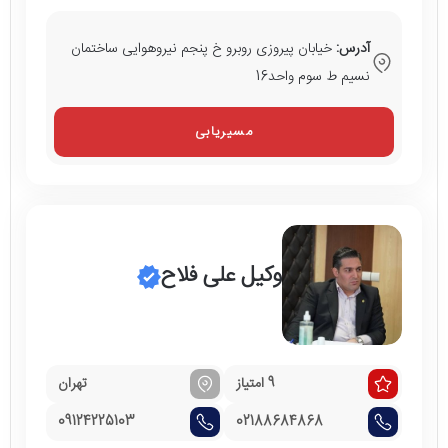
آدرس:
خیابان پیروزی روبرو خ پنجم نیروهوایی ساختمان
نسیم ط سوم واحد16
مسیریابی
وکیل علی فلاح
9 امتیاز
تهران
09124225103
02188684868