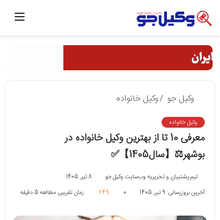
منو
وکیل جو
/
وکیل خانواده
وکیل خانواده
معرفی 10 تا از بهترین وکیل خانواده در
بوشهر⚖️【سال1405】✅
تیم پشتیبان و تحریریه وب‌سایت وکیل جو
8 تیر, 1405
آخرین بروزرسانی: 9 تیر, 1405
0
649
زمان تقریبی مطالعه 5 دقیقه