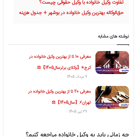
تفاوت وکیل خانواده با وکیل حقوقی چیست؟
حق‌الوکاله بهترین وکیل خانواده در بوشهر + جدول هزینه
نوشته های مشابه
معرفی 10 تا از بهترین وکیل خانواده در
کرج⭐【وکلای برترسال1405】⚖️
9 مرداد, 1405
معرفی 20 تا از بهترین وکیل خانواده در
تهران⚡【سال1405】⚖️
29 تیر, 1405
چه زمانی باید به وکیل خانواده مراجعه کنیم؟