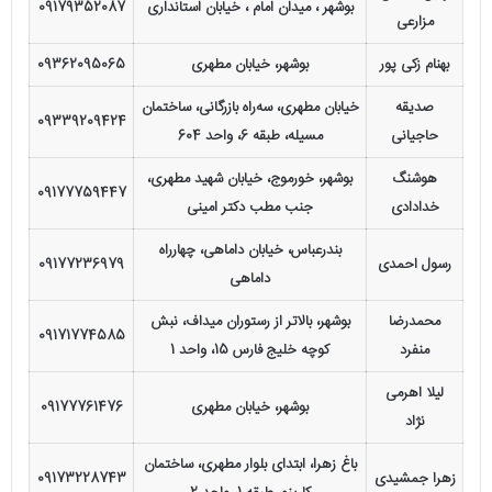
بوشهر ، میدان امام ، خیابان استانداری
09179352087
مزارعی
بهنام زکی پور
بوشهر، خیابان مطهری
09362095065
صدیقه
خیابان مطهری، سه‌راه بازرگانی، ساختمان
09339209424
حاجیانی
مسیله، طبقه 6، واحد 604
هوشنگ
بوشهر، خورموج، خیابان شهید مطهری،
09177759447
خدادادی
جنب مطب دکتر امینی
بندرعباس، خیابان داماهی، چهارراه
رسول احمدی
09177236979
داماهی
محمدرضا
بوشهر، بالاتر از رستوران میداف، نبش
09171774585
منفرد
کوچه خلیج‌ فارس 15، واحد 1
لیلا اهرمی
بوشهر، خیابان مطهری
09177761476
نژاد
باغ زهرا، ابتدای بلوار مطهری، ساختمان
زهرا جمشیدی
09173228743