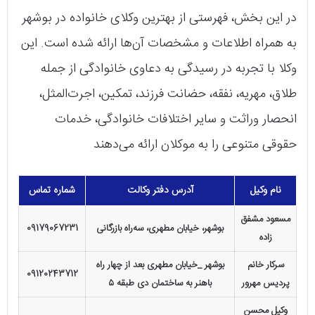
در این بخش، فهرستی از بهترین وکلای خانواده در بوشهر
به همراه اطلاعات و مشخصات آن‌ها ارائه شده است. این
وکلا با تجربه در رسیدگی به دعاوی خانوادگی از جمله
طلاق، مهریه، نفقه، حضانت فرزند، تمکین، اجرت‌المثل،
انحصار وراثت و سایر اختلافات خانوادگی، خدمات
حقوقی متنوعی را به موکلان ارائه می‌دهند
نام وکیل
آدرس دفتر وکالت
شماره تماس
مسعود مشفق
بوشهر، خیابان مطهری، سه‌راه بازرگانی
09179067231
زاده
سرکار خانم
بوشهر _خیابان مطهری بعد از چهار راه
09120243712
پردیس مهرور
باهنر به ساختمان دی طبقه ۵
وکیل محسن