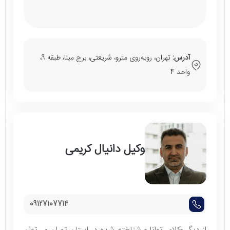
آدرس:
تهران، رو‌به‌روی مترو، شریعتی، برج مینا، طبقه 9،
واحد 4
وکیل دانیال کریمی
09127107714