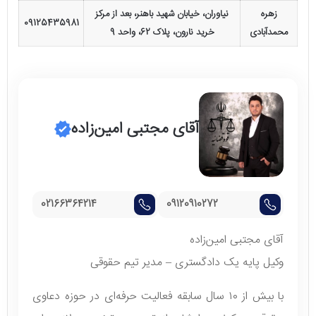
زهره
نیاوران، خیابان شهید باهنر، بعد از مرکز
09125435981
محمدآبادی
خرید نارون، پلاک 62، واحد 9
آقای مجتبی امین‌زاده
02166364214
09120910272
آقای مجتبی امین‌زاده
وکیل پایه یک دادگستری – مدیر تیم حقوقی
با بیش از ۱۰ سال سابقه فعالیت حرفه‌ای در حوزه دعاوی