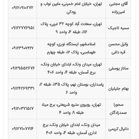
آقای مجتبی
تهران، خیابان امام خمینی، مابین نواب و
09120910272
امین‌زاده
رودکی
تهران، سعادت آباد کوچه 32 غربی، پلاک
سمیه تاجیک
09122776951
116، طبقه 4، واحد 9
وکیل محسن
اسلامشهر، ایستگاه نوری، کوچه
۰۹۱۲۳۹۰۷۴۲۷
قره داغی
طهماسبی، پلاک ۱۶، طبقه چهارم
تهران، میدان ونک، ابتدای خیابان ونک،
ساناز یوسفی
09129552676
برج آسمان، طبقه 4، واحد 406
پاسداران، بوستان نهم، پلاک 135، طبقه 2،
بهنام جلیلیان
09124269331
واحد 6
سحورا
تهران، رو‌بروی مترو، شریعتی، برج مینا،
09120321517
صمدزادگان
طبقه 9، واحد 4
میدان ونک، ابتدای خیابان ونک، برج
دانیال کریمی
09127107714
اداری آسمان، طبقه 4، واحد 406