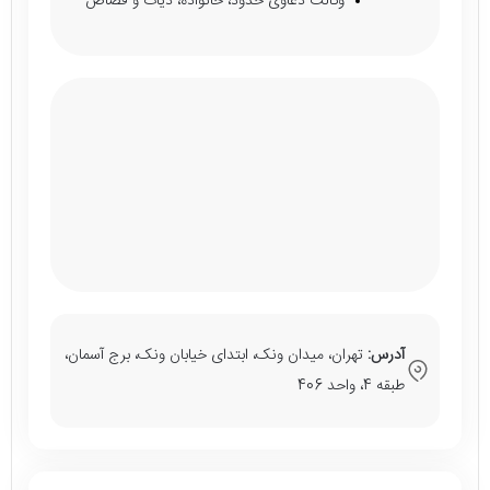
وکالت دعاوی حدود، خانواده، دیات و قصاص
آدرس:
تهران، میدان ونک، ابتدای خیابان ونک، برج آسمان،
طبقه 4، واحد 406