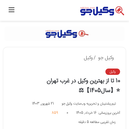
منو
وکیل جو
/
وکیل
وکیل
10 تا از بهترین وکیل در غرب تهران
⭐【سال1405】⚖️
تیم پشتیبان و تحریریه وب‌سایت وکیل جو
21 شهریور, 1403
آخرین بروزرسانی: 16 خرداد, 1405
0
859
زمان تقریبی مطالعه 5 دقیقه