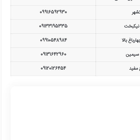
شهر
09916592930
 نیکبخت
09133195335
ارباغ بالا
09910548984
 سیمین
09131642960
مفید
09120126454