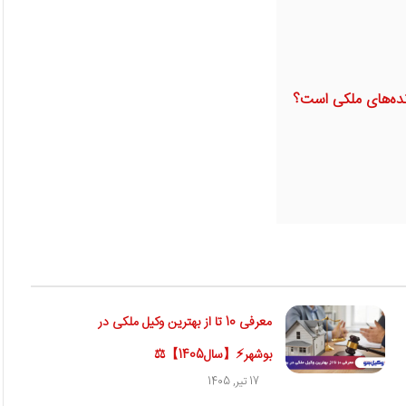
نده‌های ملکی است؟
معرفی 10 تا از بهترین وکیل ملکی در
بوشهر⚡【سال1405】⚖️
17 تیر, 1405