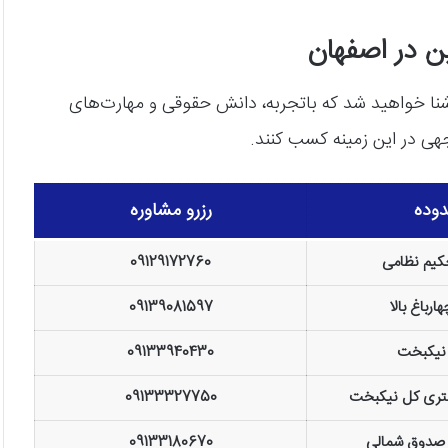
 در اصفهان آشنا خواهید شد که باتجربه، دانش حقوقی و مهارت‌های
جهی در این زمینه کسب کنند.
وده
رزرو مشاوره
حکیم نظامی
09129172760
ارباغ بالا
09139081597
 نیکبخت
09133940430
ستری کل نیکبخت
09133327750
 صدوق شمالی
09133180670