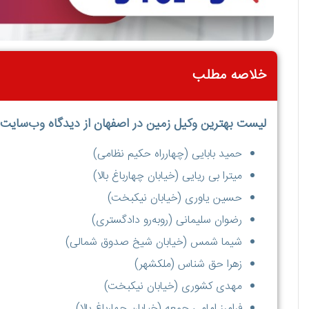
خلاصه مطلب
لیست بهترین وکیل زمین در اصفهان از دیدگاه وب‌سایت 
حمید بابایی (چهارراه حکیم نظامی)
میترا بی ریایی (خیابان چهارباغ بالا)
حسین یاوری (خیابان نیکبخت)
رضوان سلیمانی (روبه‌رو دادگستری)
شیما شمس (خیابان شیخ صدوق شمالی)
زهرا حق شناس (ملکشهر)
مهدی کشوری (خیابان نیکبخت)
فرامرز امامی جمعه (خیابان چهارباغ بالا)