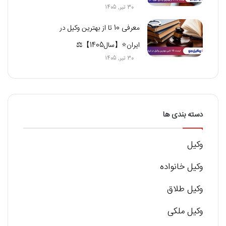
30 تیر, 1405
معرفی 10 تا از بهترین وکیل در
ایران⭐【سال1405】⚖️
30 تیر, 1405
دسته بندی ها
وکیل
وکیل خانواده
وکیل طلاق
وکیل ملکی