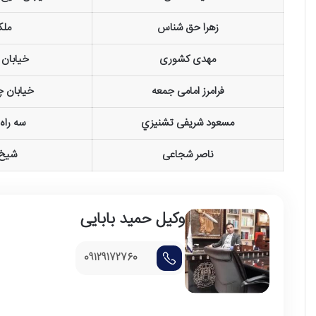
زهرا حق شناس
ملک
مهدی کشوری
خیابان
فرامرز امامی جمعه
خیابان چه
مسعود شریفی تشنيزي
سه راه
ناصر شجاعی
شیخ 
وکیل حمید بابایی
09129172760