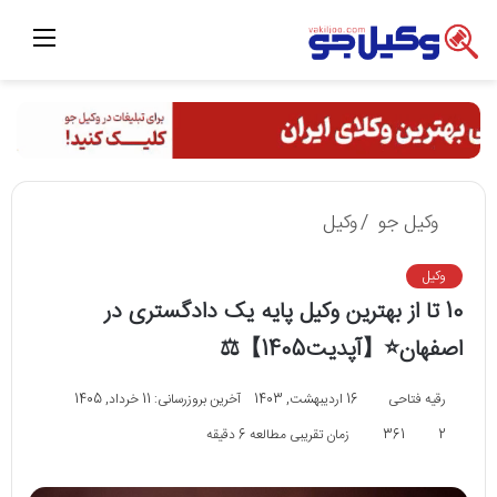
منو
وکیل جو
/
وکیل
وکیل
10 تا از بهترین وکیل پایه یک دادگستری در
اصفهان⭐【آپدیت1405】⚖️
رقیه فتاحی
16 اردیبهشت, 1403
آخرین بروزرسانی: 11 خرداد, 1405
2
361
زمان تقریبی مطالعه 6 دقیقه