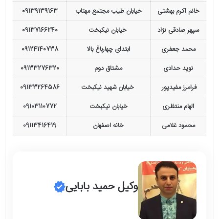
خانم اکرم بهشتی
خیابان طیب مجتمع مهتاب
09139139163
سپهر صادقی نژاد
خیابان نیکبخت
09137166240
محمد جعفری
ابتدای چهارباغ بالا
09124140738
نوید حدادی
مشتاق دوم
09133276320
فرامرز مفیدپور
خیابان شهید نیکبخت
09133264586
الهام منتظری
خیابان نیکبخت
09103110772
محمود غلامی
خانه اصفهان
09113416419
وکیل حمید بابایی