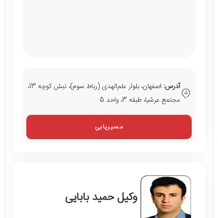
آدرس:
اصفهان، بلوار علم‌الهدی (رباط سوم)، نبش کوچه 13،
مجتمع عرشیا، طبقه 3، واحد 5
مسیریابی
وکیل حمید بابایی