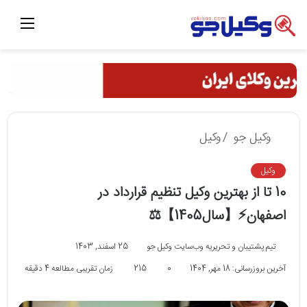
منو
وکیل جو
/
وکیل
وکیل
10 تا از بهترین وکیل تنظیم قرارداد در
اصفهان⚡【سال1405】⚖️
تیم پشتیبان و تحریریه وب‌سایت وکیل جو
25 اسفند, 1403
آخرین بروزرسانی: 18 مهر, 1404
0
215
زمان تقریبی مطالعه 4 دقیقه