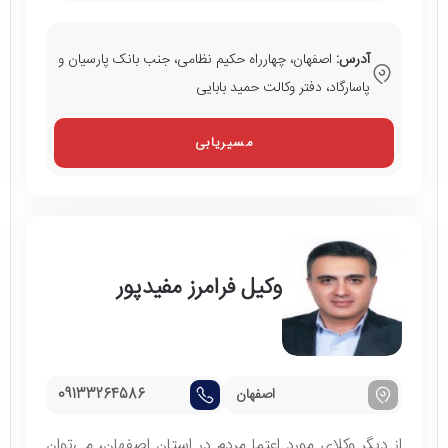
آدرس:
اصفهان، چهارراه حکیم نظامی، جنب بانک پارسیان و
پاسارگاد، دفتر وکالت حمید بابایی
مسیریابی
وکیل فرامرز مفیدپور
اصفهان
09133264586
از دیگر وکلای مورد اعتما مردم در استان اصفهان، می‌توان