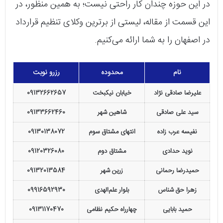
در این حوزه چندان کار راحتی نیست؛ به همین منظور، در
این قسمت از مقاله، لیستی از برترین وکلای تنظیم قرارداد
در اصفهان را به شما ارائه می‌کنیم.
نام
محدوده
رزرو نوبت
علیرضا صادقی نژاد
خيابان نیکبخت
09132662657
سید علی صادقی
شاهین شهر
09133662460
نفیسه عرب زاده
انتهای مشتاق سوم
09130138072
نوید حدادی
مشتاق دوم
09120326080
حمیدرضا رحمانی
زرین شهر
09132013584
زهرا حق شناس
بلوار علم‌الهدی
09916592930
حمید بابایی
چهارراه حکیم نظامی
09131170470