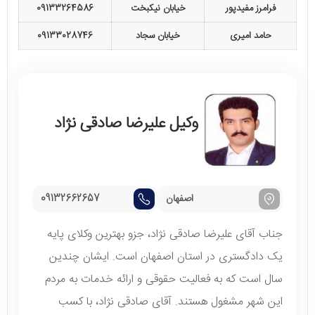
فرامرز مفیدپور
خیابان نیکبخت
09133264586
حامد امیری
خیابان سجاد
09133028746
وکیل علیرضا صادقی نژاد
اصفهان
09132662657
جناب آقای علیرضا صادقی نژاد، جزو
بهترین وکلای پایه
یک دادگستری در استان اصفهان است. ایشان چندین
سال است که به فعالیت حقوقی و ارائه خدمات به مردم
این شهر مشغول هستند. آقای صادقی نژاد، با کسب