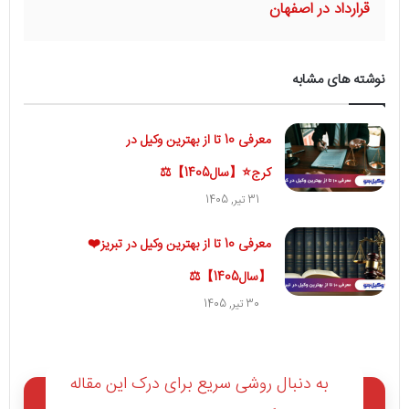
قرارداد در اصفهان
نوشته های مشابه
معرفی 10 تا از بهترین وکیل در
کرج⭐【سال1405】⚖️
31 تیر, 1405
معرفی 10 تا از بهترین وکیل در تبریز❤️
【سال1405】⚖️
30 تیر, 1405
به دنبال روشی سریع برای درک این مقاله