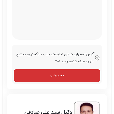
آدرس:
اصفهان، خيابان نیکبخت، جنب دادگستری، مجتمع
اداری، طبقه ششم، واحد ٣٠٩
مسیریابی
وکیل سید علی صادقی