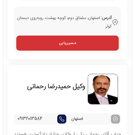
آدرس:
اصفهان، مشتاق دوم، کوچه بهشت، روبه‌روی دبستان
کوثر
مسیریابی
وکیل حمیدرضا رحمانی
اصفهان
09132013584
جناب آقای رحمانی یکی از وکلای حاذق دادگستری هستند