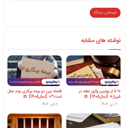
نوشته های مشابه
10 تا از بهترین وکیل نفقه در
فاصله بین دو بیمه بیکاری چند سال
شیراز⭐【سال1405】⚖️
است؟✅【سال1405】⚖️
9 دی, 1404
6 آبان, 1404