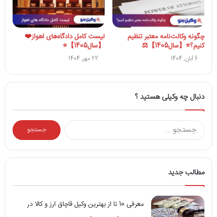
چگونه وکالت‌نامه معتبر تنظیم
لیست کامل دادگاه‌های اهواز❤️
کنیم؟⭐️【سال1405】⚖️
【سال1405】⭐
6 آبان, 1404
22 مهر, 1404
دنبال چه وکیلی هستید ؟
جستجو
برای:
مطالب جدید
معرفی 10 تا از بهترین وکیل قاچاق ارز و کالا در