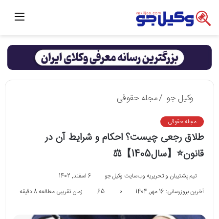
منو
وکیل جو
/
مجله حقوقی
مجله حقوقی
طلاق رجعی چیست؟ احکام و شرایط آن در
قانون⭐【سال1405】⚖️
تیم پشتیبان و تحریریه وب‌سایت وکیل جو
6 اسفند, 1402
آخرین بروزرسانی: 16 مهر, 1404
0
65
زمان تقریبی مطالعه 8 دقیقه