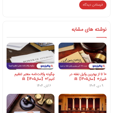
نوشته های مشابه
10 تا از بهترین وکیل نفقه در
چگونه وکالت‌نامه معتبر تنظیم
شیراز⭐【سال1405】⚖️
کنیم؟⭐️【سال1405】⚖️
9 دی, 1404
6 آبان, 1404