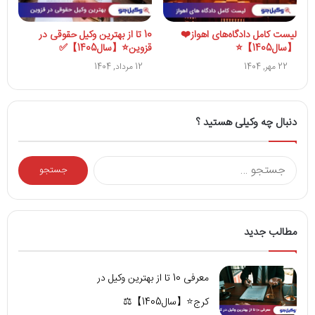
لیست کامل دادگاه‌های اهواز❤️
10 تا از بهترین وکیل حقوقی در
【سال1405】⭐
قزوین⭐【سال1405】✅
22 مهر, 1404
12 مرداد, 1404
دنبال چه وکیلی هستید ؟
جستجو
برای:
مطالب جدید
معرفی 10 تا از بهترین وکیل در
کرج⭐【سال1405】⚖️