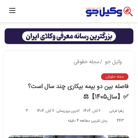
منو
وکیل جو
/
مجله حقوقی
مجله حقوقی
فاصله بین دو بیمه بیکاری چند سال است؟
✅【سال1405】⚖️
زهرا فرجی
6 آبان, 1404
آخرین بروزرسانی: 7 آبان, 1404
3
443
زمان تقریبی مطالعه 4 دقیقه