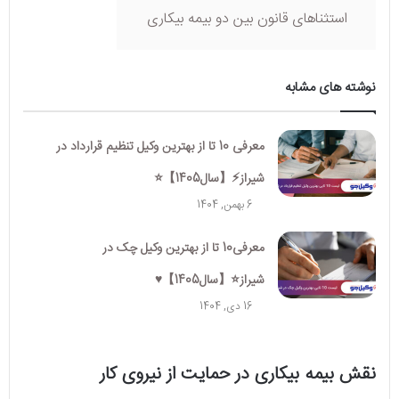
استثناهای قانون بین دو بیمه بیکاری
نوشته های مشابه
معرفی 10 تا از بهترین وکیل تنظیم قرارداد در
شیراز⚡【سال1405】⭐️
6 بهمن, 1404
معرفی10 تا از بهترین وکیل چک در
شیراز⭐【سال1405】♥️
16 دی, 1404
نقش بیمه بیکاری در حمایت از نیروی کار