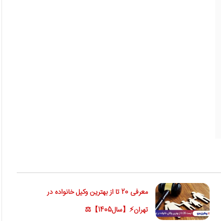
معرفی 20 تا از بهترین وکیل خانواده در
تهران⚡【سال1405】⚖️