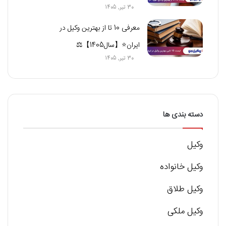
30 تیر, 1405
معرفی 10 تا از بهترین وکیل در
ایران⭐【سال1405】⚖️
30 تیر, 1405
دسته بندی ها
وکیل
وکیل خانواده
وکیل طلاق
وکیل ملکی