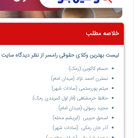
خلاصه مطلب
لیست بهترین وکلای حقوقی رامسر از نظر دیدگاه سایت 
حسام کاکویی (رمک)
نسترن احمد نژاد (میدان امام)
میثم پوررستمی (سادات شهر)
حافظ خرمشاهی (فاز اول کمربندی رمک)
مجید رسولی (میدان امام)
اسحق حبیبی (ابریشم محله)
آذر خان رمکی (سادات شهر)
محمدرضا ربانی (خیابان مطهری)