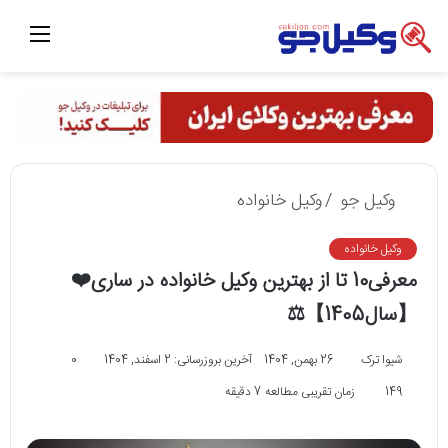
منو
وکیل جو
/
وکیل خانواده
وکیل خانواده
معرفی10 تا از بهترین وکیل خانواده در ساری❤️
【سال1405】⚖️
شیوا ترک
26 بهمن, 1404
آخرین بروزرسانی: 2 اسفند, 1404
0
149
زمان تقریبی مطالعه 7 دقیقه