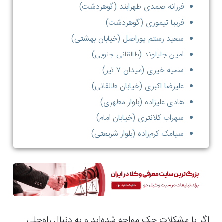
فرزانه صمدی طهرابند (گوهردشت)
فریبا تیموری (گوهردشت)
سعید رستم پوراصل (خیابان بهشتی)
امین جلیلوند (طالقانی جنوبی)
سمیه خیری (میدان ۷ تیر)
علیرضا اکبری (خیابان طالقانی)
هادی علیزاده (بلوار مطهری)
سهراب کلانتری (خیابان امام)
سیامک کرم‌زاده (بلوار شریعتی)
اگر با مشکلات چک مواجه شده‌اید و به دنبال راه‌حلی