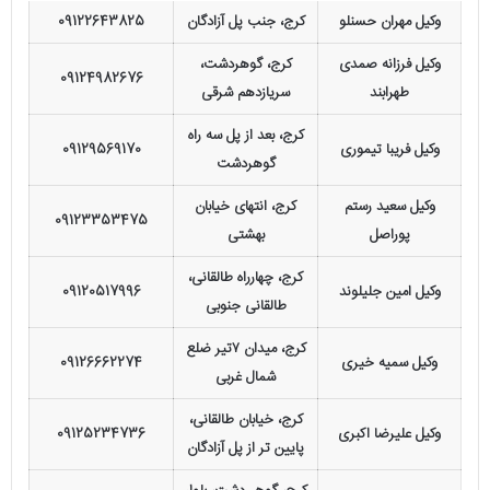
وکیل مهران حسنلو
کرج، جنب پل آزادگان
09122643825
وکیل فرزانه صمدی
کرج، گوهردشت،
09124982676
طهرابند
سریازدهم شرقی
کرج، بعد از پل سه راه
وکیل فریبا تیموری
09129569170
گوهردشت
وکیل سعید رستم
کرج، انتهای خیابان
09123353475
پوراصل
بهشتی
کرج، چهارراه طالقانی،
وکیل
امین جلیلوند
09120517996
طالقانی جنوبی
کرج، میدان ۷تیر ضلع
وکیل سمیه خیری
09126662274
شمال غربی
کرج، خیابان طالقانی،
وکیل علیرضا اکبری
09125234736
پایین تر از پل آزادگان