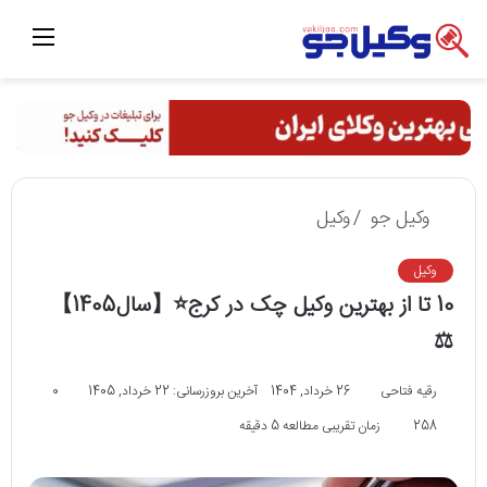
منو
وکیل جو
/
وکیل
وکیل
10 تا از بهترین وکیل چک در کرج⭐【سال1405】
⚖️
رقیه فتاحی
26 خرداد, 1404
آخرین بروزرسانی: 22 خرداد, 1405
0
258
زمان تقریبی مطالعه 5 دقیقه