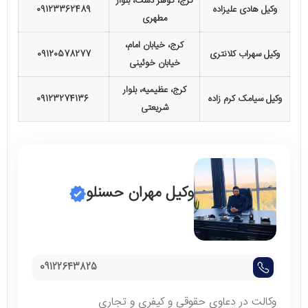
کرج، گوهر دشت، بلوار
وکیل هادی علیزاده
09123362489
مطهری
کرج، خیابان امام،
وکیل سهراب کلانتری
09120578277
خیابان خوئینی
کرج، عظیمیه، بلوار
وکیل سیامک کرم زاده
09123274136
شریعتی
وکیل مهران حسنلو
09122643825
وکالت در دعاوی حقوقی و کیفری و تجاری