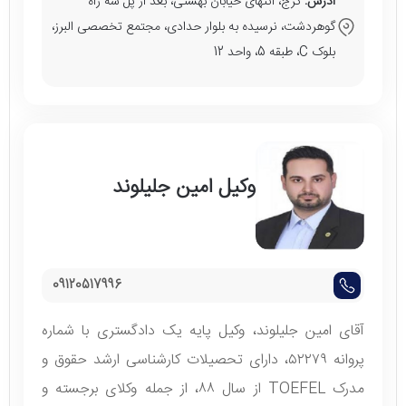
آدرس:
کرج، انتهای خیابان بهشتی، بعد از پل سه راه
گوهردشت، نرسیده به بلوار حدادی، مجتمع تخصصی البرز،
بلوک C، طبقه 5، واحد 12
وکیل امین جلیلوند
09120517996
آقای امین جلیلوند، وکیل پایه یک دادگستری با شماره
پروانه ۵۲۲۷۹، دارای تحصیلات کارشناسی ارشد حقوق و
مدرک TOEFEL از سال ۸۸، از جمله وکلای برجسته و