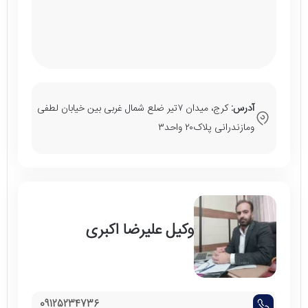
آدرس:
کرج، میدان ۷تیر ضلع شمال غربی بین خیابان لطفی
ومازندرانی پلاک۲۰ واحد۳
وکیل علیرضا اکبری
09125234736