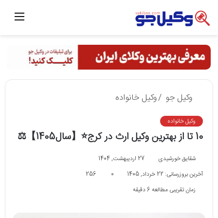
منو
وکیل جو
/
وکیل خانواده
وکیل خانواده
10 تا از بهترین وکیل ارث در کرج⭐【سال1405】⚖️
شقایق خورشیدی
27 اردیبهشت, 1404
آخرین بروزرسانی: 22 خرداد, 1405
0
256
زمان تقریبی مطالعه 6 دقیقه