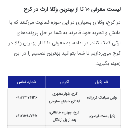
لیست معرفی ۱۰ تا از بهترین وکلا ارث در کرج
در کرج، وکلای بسیاری در این حوزه فعالیت می‌کنند که با
دانش و تجربه خود قادرند به شما در حل پرونده‌های
ارثی کمک کنند. در ادامه، به معرفی ۱۰ تا از بهترین وکلا در
کرج می‌پردازیم تا شما بتوانید بهترین تصمیم را در این
زمینه بگیرید.
نام وکیل
آدرس
شماره تماس
کرج، بلوار مطهری،
وکیل سیامک کرم‌زاده
09123274136
ابتدای خیابان ساوجی
کرج، چهارراه طالقانی،
وکیل عفت قیصری
09121590745
بعد از پل آزادگان