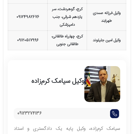
کرج، گوهردشت، سر
وکیل فرزانه صمدی
یازدهم شرقی، جنب
09124982676
طهرابند
دامپزشکی
کرج، چهارراه طالقانی،
وکیل امین جلیلوند
09120517996
طالقانی جنوبی
وکیل سیامک کرم‌زاده
09123274136
سیامک کرم‌زاده، وکیل پایه یک دادگستری و استاد