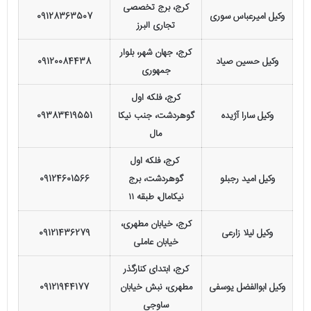
کرج، برج تخصصی
وکیل امیرعباس سوری
09128363507
تجاری البرز
کرج، جهان شهر، بلوار
وکیل حسین صیاد
09120084438
جمهوری
کرج، فلکه اول
وکیل سارا آژیده
گوهردشت، جنب نیکا
09383419551
مال
کرج، فلکه اول
وکیل امید رجبلو
گوهردشت، برج
09124601566
نیکامال، طبقه ۱۱
کرج، خیابان مطهری،
وکیل لیلا زارعی
09121436279
خیابان عاملی
کرج، ابتدای کنارگذر
وکیل ابوالفضل یوسفی
مطهری، نبش خیابان
09121944177
ساوجی