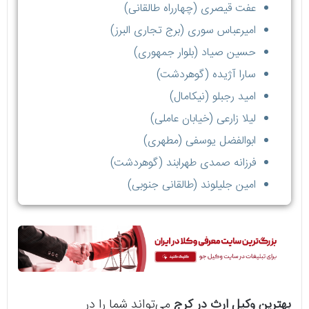
عفت قیصری (چهارراه طالقانی)
امیرعباس سوری (برج تجاری البرز)
حسین صیاد (بلوار جمهوری)
سارا آژیده (گوهردشت)
امید رجبلو (نیکامال)
لیلا زارعی (خیابان عاملی)
ابوالفضل یوسفی (مطهری)
فرزانه صمدی طهرابند (گوهردشت)
امین جلیلوند (طالقانی جنوبی)
بهترین وکیل ارث در کرج
می‌تواند شما را در