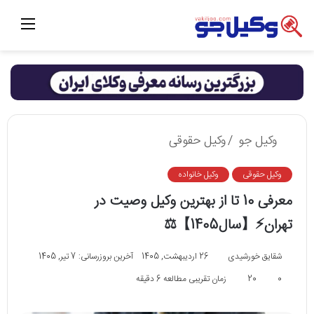
منو
وکیل جو
/
وکیل حقوقی
وکیل حقوقی
وکیل خانواده
معرفی 10 تا از بهترین وکیل وصیت در
تهران⚡【سال1405】⚖
شقایق خورشیدی
26 اردیبهشت, 1405
آخرین بروزرسانی: 7 تیر, 1405
0
20
زمان تقریبی مطالعه 6 دقیقه