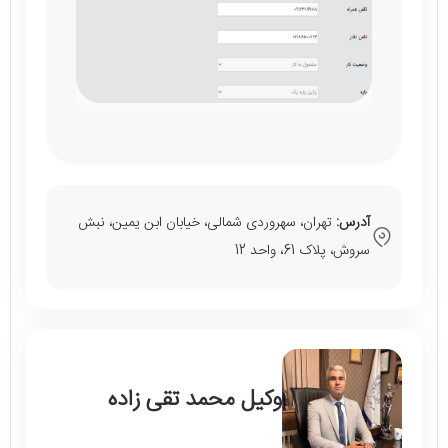
آدرس:
تهران، سهروردی شمالی، خیابان ابن یمین، نبش
سروش، پلاک 61، واحد 12
وکیل محمد تقی زاده