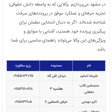
در مشهد می‌پردازیم. وکلایی که به واسطه دانش حقوقی،
تجربه حرفه‌ای و عملکرد موفق در پرونده‌های سرقت
شناخته شده‌اند. اگر به دنبال انتخابی مطمئن برای
پیگیری پرونده خود هستید، آشنایی با سوابق و
ویژگی‌های این وکلا می‌تواند راهنمای مناسبی برای شما
باشد.
نام
محدوده
رزرو مشاوره
علیرضا تسلیم
میدان تقی آباد
09155822075
محمدامیر کاتب
هاشمیه 3
09153160898
دامغانی
اکرم دوستی
خیابان فلسطین 6
09151132105
مصطفی راحمی