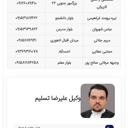
بزرگمهر جنوبی 22
09126089410
کاریزکی
نیره برومند ابراهیمی
بلوار دانشجو
09153187422
عباس شهروان
بلوار مدرس
09153139822
مریم جلالی
میدان اقبال لاهوری
09151176941
مجتبی عطایی
احمدآباد
09369361078
وجیهه عرفانی صالح پور
بلوار معلم
09158784258
وکیل علیرضا تسلیم