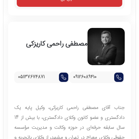
مصطفی راحمی کاریزکی
05137674871
09126089410
جناب آقای مصطفی راحمی کاریزکی، وکیل پایه یک
دادگستری و عضو کانون وکلای دادگستری، با بیش از 14
سال سابقه حرفه‌ای در حوزه وکالت و مدیریت مؤسسه
حقوقی وکلای معراج در تهران و مشهد، از وکلای باتجربه و