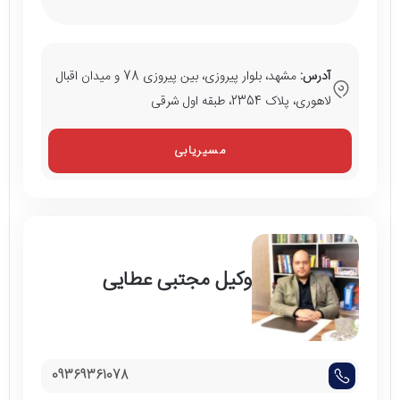
آدرس:
مشهد، بلوار پیروزی، بین پیروزی 78 و میدان اقبال
لاهوری، پلاک 2354، طبقه اول شرقی
مسیریابی
وکیل مجتبی عطایی
09369361078