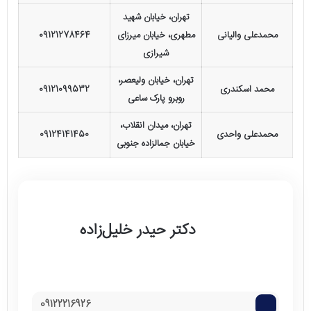
تهران، خیابان شهید
محمدعلی والیانی
مطهری، خیابان میرزای
09121278464
شیرازی
تهران، خیابان ولیعصر،
محمد اسکندری
09121099532
روبرو پارک ساعی
تهران، میدان انقلاب،
محمدعلی واحدی
09124141450
خیابان جمالزاده جنوبی
دکتر حیدر خلیل‌زاده
09122216926