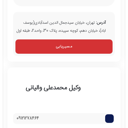
آدرس:
تهران، خیابان سیدجمال الدین اسدآبادی(یوسف
اباد)، خیابان دهم، کوچه سپیده، پلاک 30، واحد2، طبقه اول
مسیریابی
وکیل محمدعلی والیانی
09121278464