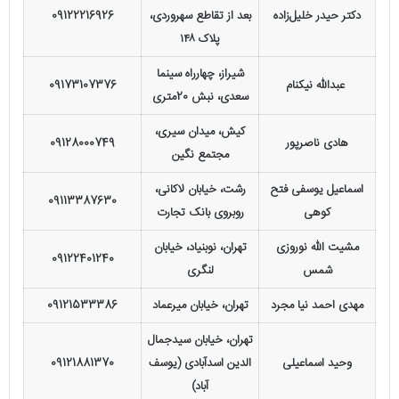
دکتر حیدر خلیل‌زاده
بعد از تقاطع سهروردی،
09122216926
پلاک ۱۴۸
شیراز، چهارراه سینما
عبدالله نیکنام
09173107376
سعدی، نبش 20متری
کیش، میدان سیری،
هادی ناصرپور
09128000749
مجتمع نگین
اسماعیل یوسفی فتح
رشت، خیابان لاکانی،
09113387630
کوهی
روبروی بانک تجارت
مشیت الله نوروزی
تهران، نوبنیاد، خیابان
09122401240
شمس
لنگری
مهدی احمد نیا مجرد
تهران، خیابان میرعماد
09121533386
تهران، خیابان سیدجمال
وحید اسماعیلی
الدین اسدآبادی (یوسف
09121881370
آباد)