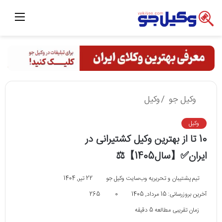
منو
وکیل جو
/
وکیل
وکیل
10 تا از بهترین وکیل کشتیرانی در
ایران✅【سال1405】⚖️
تیم پشتیبان و تحریریه وب‌سایت وکیل جو
22 تیر, 1404
آخرین بروزرسانی: 15 مرداد, 1405
0
265
زمان تقریبی مطالعه 5 دقیقه