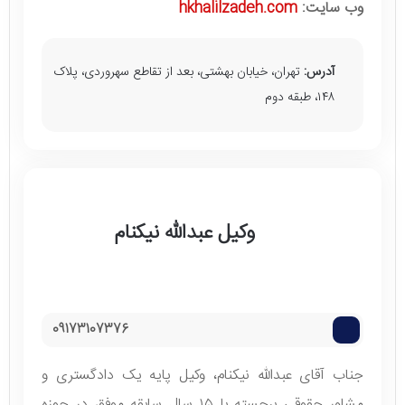
وب سایت:
hkhalilzadeh.com
آدرس:
تهران، خیابان بهشتی، بعد از تقاطع سهروردی، پلاک
۱۴۸، طبقه دوم
وکیل عبدالله نیکنام
09173107376
جناب آقای عبدالله نیکنام، وکیل پایه یک دادگستری و
مشاور حقوقی برجسته با ۱۵ سال سابقه موفق در حوزه