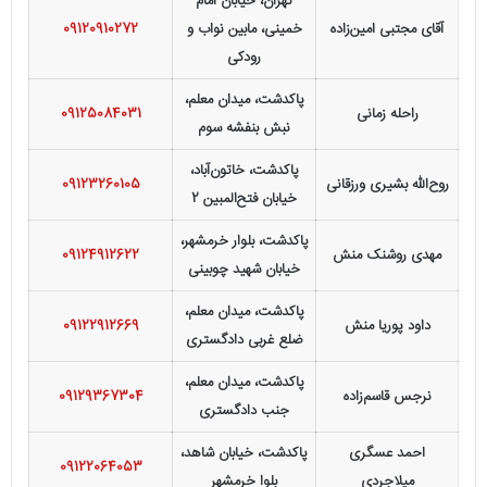
تهران، خیابان امام
آقای مجتبی امین‌زاده
خمینی، مابین نواب و
09120910272
رودکی
پاکدشت، میدان معلم،
راحله زمانی
09125084031
نبش بنفشه سوم
پاکدشت، خاتون‌آباد،
روح‌الله بشیری ورزقانی
09123260105
خیابان فتح‌المبین 2
پاکدشت، بلوار خرمشهر،
مهدی روشنک منش
09124912622
خیابان شهید چوبینی
پاکدشت، میدان معلم،
داود پوریا منش
09122912669
ضلع غربی دادگستری
پاکدشت، میدان معلم،
نرجس قاسم‌زاده
09129367304
جنب دادگستری
احمد عسگری
پاکدشت، خیابان شاهد،
09122064053
میلاجردی
بلوا خرمشهر