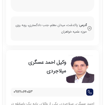
آدرس:
پاکدشت، میدان معلم، جنب دادگستری، روبه روی
حوزه علمیه خواهران
وکیل احمد عسگری
میلاجردی
09122064053
احمد عسگری میلاجردی یکی از وکلای پایه یک باسابقه در