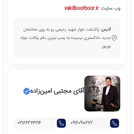
وب سایت
:
vakilboorboor.ir
آدرس:
پاکدشت بلوار شهید رحیمی رو به روی ساختمان
جدید دادگستری نرسیده به پمپ بنزین دفتر وکالت جواد
بوربور
آقای مجتبی امین‌زاده
02166364214
09120910272