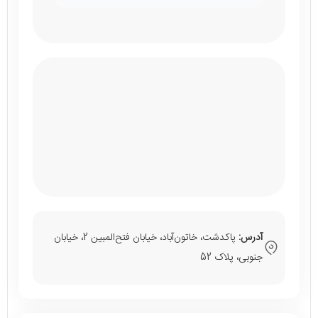
آدرس:
پاکدشت، خاتون‌آباد، خیابان فتح‌المبین 2، خیابان
جنوبی، پلاک 52