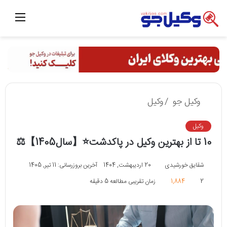
منو
وکیل جو
/
وکیل
وکیل
10 تا از بهترین وکیل در پاکدشت⭐【سال1405】⚖️
شقایق خورشیدی
20 اردیبهشت, 1404
آخرین بروزرسانی: 11 تیر, 1405
2
1,884
زمان تقریبی مطالعه 5 دقیقه