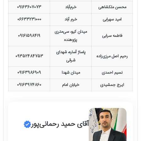
محسن ملکشاهی
خرم‌آباد
09163607073
امید سهرابی
خرم آباد
06633231000
میدان کیو، سی‌متری
فاطمه سرابی
09161598419
پژوهنده
پاساژ آساره، شهدای
رحیم اصل مرزی‌زاده
09352484753
شرقی
نسیم احمدی
میدان شهدا
09163986909
ایرج جمشیدی
خیابان امام
09163974860
آقای حمید رحمانی‌پور