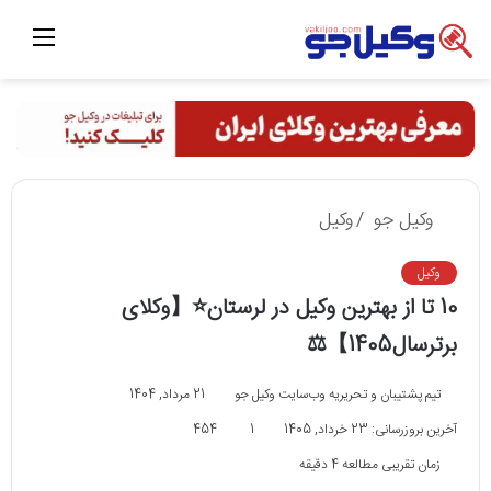
منو
وکیل جو
/
وکیل
وکیل
10 تا از بهترین وکیل در لرستان⭐【وکلای
برترسال1405】⚖️
تیم پشتیبان و تحریریه وب‌سایت وکیل جو
21 مرداد, 1404
آخرین بروزرسانی: 23 خرداد, 1405
1
454
زمان تقریبی مطالعه 4 دقیقه