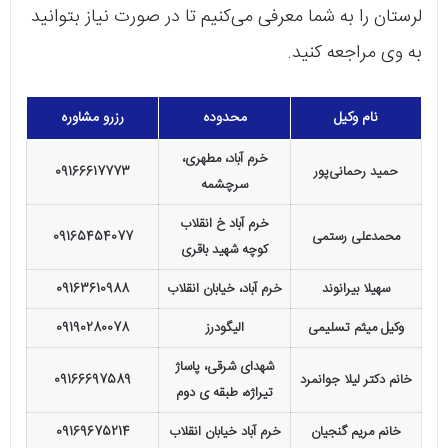
لرستان را به شما معرفی می‌کنیم تا در صورت نیاز بتوانید
به وی مراجعه کنید.
نام وکیل
محدوده
رزرو مشاوره
خرم آباد، مطهری،
حمید رحمانی‌پور
09166617773
سرچشمه
خرم آباد خ انقلاب
محمدعلی رستمی
09165454077
کوچه شهید باقری
سهیلا بیرانوند
خرم آباد، خیابان انقلاب
09163610988
وکیل میثم تسلیمی
الیگودرز
09190280078
شهدای شرقی، پاساژ
خانم دکتر لیلا جوانمرد
09166697589
تیراژه، طبقه ی دوم
خانم مریم گنجیان
خرم آباد خیابان انقلاب
09169675214