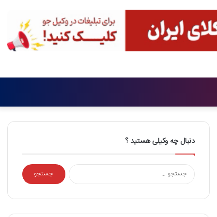
تغییر
جست
پوسته
برای
دنبال چه وکیلی هستید ؟
جستجو
برای: