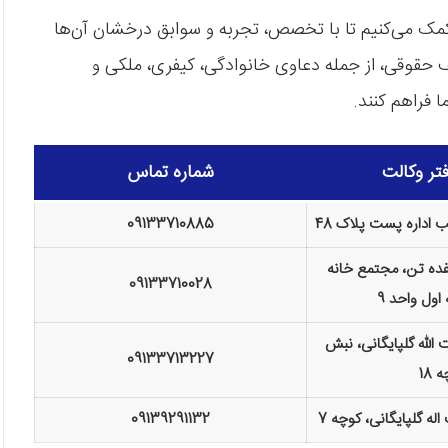
ایگان، به شما کمک می‌کنیم تا با تخصص، تجربه و سوابق درخشان آن‌ها
لف حقوقی، از جمله دعاوی خانوادگی، کیفری، ملکی و
ا فراهم کنند.
تر وکالت
شماره تماس
ب اداره پست پلاک 48
09133710885
فده تن، مجتمع خانه
09133710028
اول واحد 9
 الله گلپایگانی، نبش
09133713227
 18
اله گلپایگانی، کوچه 7
09139291132