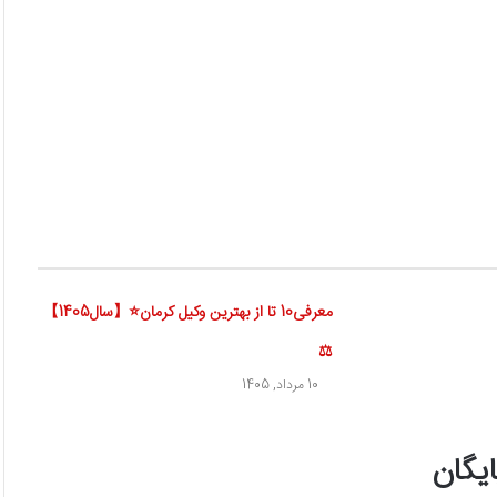
معرفی10 تا از بهترین وکیل کرمان⭐【سال1405】
⚖️
10 مرداد, 1405