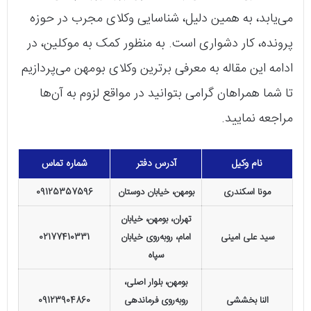
می‌یابد، به همین دلیل، شناسایی وکلای مجرب در حوزه
پرونده، کار دشواری است. به منظور کمک به موکلین، در
ادامه این مقاله به معرفی برترین وکلای بومهن می‌پردازیم
تا شما همراهان گرامی بتوانید در مواقع لزوم به آن‌ها
مراجعه نمایید.
نام وکیل
آدرس دفتر
شماره تماس
مونا اسکندری
بومهن، خیابان دوستان
09125357596
تهران، بومهن، خیابان
سید علی امینی
امام، روبه‌روی خیابان
02177410331
سپاه
بومهن، بلوار اصلی،
النا بخششی
روبه‌روی فرماندهی
09123904860