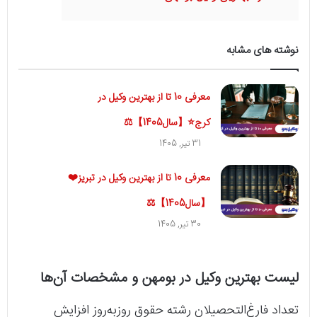
نوشته های مشابه
معرفی 10 تا از بهترین وکیل در
کرج⭐【سال1405】⚖️
31 تیر, 1405
معرفی 10 تا از بهترین وکیل در تبریز❤️
【سال1405】⚖️
30 تیر, 1405
لیست بهترین وکیل در بومهن و مشخصات آن‌ها
تعداد فارغ‌التحصیلان رشته حقوق روزبه‌روز افزایش