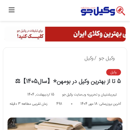
منو
وکیل جو
/
وکیل
وکیل
5 تا از بهترین وکیل در بومهن⭐【سال1405】⚖️
تیم پشتیبان و تحریریه وب‌سایت وکیل جو
15 اردیبهشت, 1404
آخرین بروزرسانی: 18 مهر, 1404
0
498
زمان تقریبی مطالعه 3 دقیقه