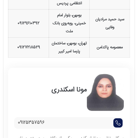
انتظامی پردیس
بومهن، بلوار امام
سید حمید مرادیان
خمینی، روبه‌روی بانک
09129610392
وفایی
ملت
تهران، بومهن، ساختمان
معصومه پاکدامن
09127218529
پارسا امیر کبیر
مونا اسکندری
09125357596