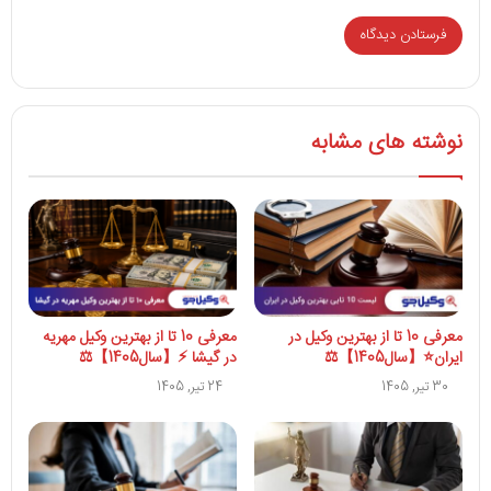
نوشته های مشابه
معرفی 10 تا از بهترین وکیل در
معرفی 10 تا از بهترین وکیل مهریه
ایران⭐【سال1405】⚖️
در گیشا ⚡【سال1405】⚖
30 تیر, 1405
24 تیر, 1405