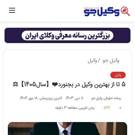
منو
وکیل جو
/
وکیل
وکیل
5 تا از بهترین وکیل در بجنورد❤️【سال1405】⚖️
رسانه حقوقی وکیل جو
8 دی, 1403
آخرین بروزرسانی: 18 مهر, 1404
0
544
زمان تقریبی مطالعه 3 دقیقه