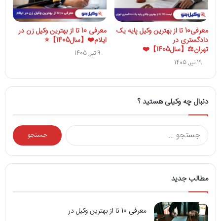
معرفی10 تا از بهترین وکیل پایه یک
معرفی 10 تا از بهترین وکیل زن در
دادگستری در
ایلام❤️【سال1405】⭐
تهران⚖️【سال1405】❤️
9 تیر, 1405
19 تیر, 1405
دنبال چه وکیلی هستید ؟
جستجو
برای:
مطالب جدید
معرفی 10 تا از بهترین وکیل در