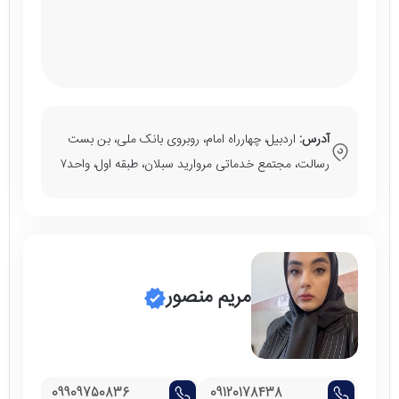
آدرس:
اردبیل، چهارراه امام، روبروی بانک ملی، بن بست
رسالت، مجتمع خدماتی مروارید سبلان، طبقه اول، واحد۷
مریم منصور
09909750836
09120178438