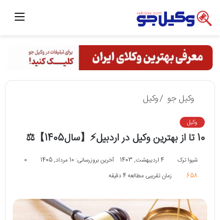
منو
وکیل جو
/
وکیل
وکیل
10 تا از بهترین وکیل در اردبیل⚡【سال1405】⚖️
شیوا ترک
4 اردیبهشت, 1403
آخرین بروزرسانی: 10 مرداد, 1405
0
658
زمان تقریبی مطالعه 4 دقیقه