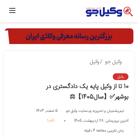
منو
وکیل جو
/
وکیل
وکیل
10 تا از وکیل پایه یک دادگستری در
بوشهر✅【سال1405】⚖️
تیم پشتیبان و تحریریه وب‌سایت وکیل جو
5 اسفند, 1403
آخرین بروزرسانی: 28 اردیبهشت, 1405
0
1,081
زمان تقریبی مطالعه 4 دقیقه