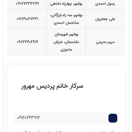
رسول احمدی
بوشهر، چهارراه داماهی
09177236979
بوشهر، سه راه بازرگانی،
علی جعفریان
09179067231
ساختمان احمدی
بوشهر، شهرستان
مریم بحرینی
دشتستان، خیابان
09177706919
ماحوزی
سرکار خانم پردیس مهرور
09120243712