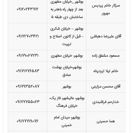
بوشهر _خیابان مطهری
سرکار خانم پردیس
بعد از چهار راه باهنر به
09120243712
مهرور
ساختمان دی طبقه ۵
بوشهر – خیابان شکری
آقای علیرضا دهباشی
– قبل از کانون اصلاح و
09172703421
تربیت
مسعود مشفق زاده
بوشهر، خیابان مطهری
09179067231
بوشهر،خیابان بهشت
خانم لیلا ایزدپناه
09171776583
صادق
آقای محسن مزارعی
بوشهر
09179352087
بوشهر، عالیشهر، فاز یک،
خدارحم فراشبندی
09177755063
خیابان فرهنگ
بوشهر، میدان امام
هما حسینی
09177719076
خمینی