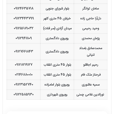
سامان توانگر
بلوار شورای جنوبی
09124635718
دل‌آرا حاجی زاده
خیابان 45 متری کلهر
09123443799
وحید رحیمی
میدان آزادی (سر قنات)
09125689032
پژمان محمدی
روبروی دادگستری
09129411109
محمدصادق بامداد
روبروی دادگستری
09127661843
تنیانی
رحیم اجاقلو
بلوار 45 متری انقلاب
09128219127
فرحناز ملک فام
بلوار 45 متری انقلاب
02146880010
سمیه عاشوری
روبروی بلوار امامزاده
09123152740
نورالدین غلامی چمنی
روبروی شهرداری
09122585930