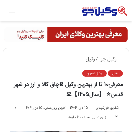
منو
وکیل جو
/
وکیل
وکیل
وکیل کیفری
معرفی10 تا از بهترین وکیل قاچاق کالا و ارز در شهر
قدس⭐ 【سال1405】⚖
شقایق خورشیدی
15 دی, 1404
آخرین بروزرسانی: 15 دی, 1404
0
21
زمان تقریبی مطالعه 6 دقیقه