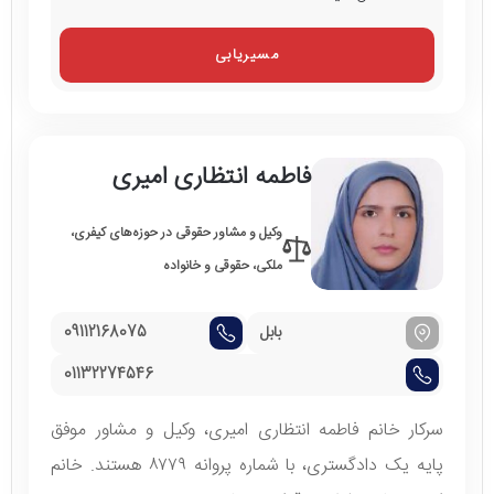
مسیریابی
فاطمه انتظاری امیری
وکیل و مشاور حقوقی در حوزه‌های کیفری،
ملکی، حقوقی و خانواده
بابل
09112168075
01132274546
سرکار خانم فاطمه انتظاری امیری، وکیل و مشاور موفق
پایه یک دادگستری، با شماره پروانه ۸۷۷۹ هستند. خانم