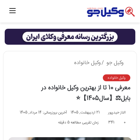
منو
وکیل جو
/
وکیل خانواده
وکیل خانواده
معرفی 10 تا از بهترین وکیل خانواده در
بابل⚖️【سال1405】⭐
الناز حیدرپور
21 اردیبهشت, 1405
آخرین بروزرسانی: 14 مرداد, 1405
0
341
زمان تقریبی مطالعه 5 دقیقه