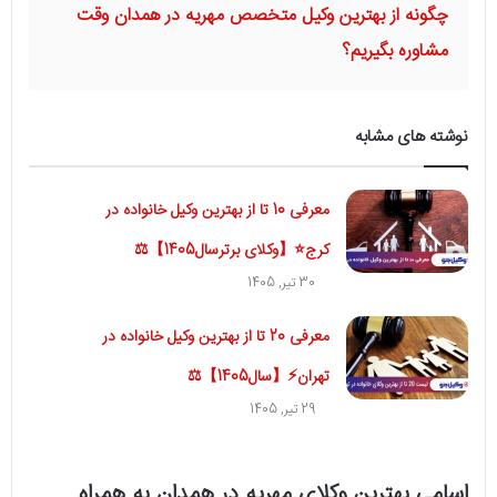
چگونه از بهترین وکیل متخصص مهریه در همدان وقت
مشاوره بگیریم؟
نوشته های مشابه
معرفی 10 تا از بهترین وکیل خانواده در
کرج⭐【وکلای برترسال1405】⚖️
30 تیر, 1405
معرفی 20 تا از بهترین وکیل خانواده در
تهران⚡【سال1405】⚖️
29 تیر, 1405
اسامی بهترین وکلای مهریه در همدان به همراه