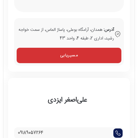
آدرس:
همدان، آرامگاه بوعلی، پاساژ الماس، از سمت خواجه
رشید، اداری 2، طبقه 4، واحد 43
مسیریابی
علی‌اصغر ایزدی
09189057264