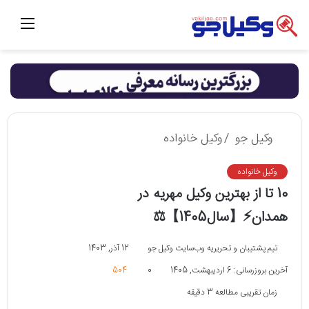
منو
وکیل جو
/
وکیل خانواده
وکیل خانواده
10 تا از بهترین وکیل مهریه در
همدان⚡【سال1405】⚖️
تیم پشتیبان و تحریریه وب‌سایت وکیل جو
12 آذر, 1403
آخرین بروزرسانی: 6 اردیبهشت, 1405
0
504
زمان تقریبی مطالعه 3 دقیقه