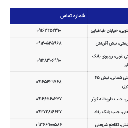
شماره تماس
وبی، خیابان طباطبایی
09163452310
ریعتی، نبش آفرینش
09120525968
ی غربی، روبروی بانک
09128306990
لی
دزفول، خیابان بهشتی شمالی، نبش 45
09165429768
ری
ی، جنب داروخانه کوثر
09166560237
عتی، جنب بانک رفاه
09372816627
ینش، تقاطع شریعتی
09366900586