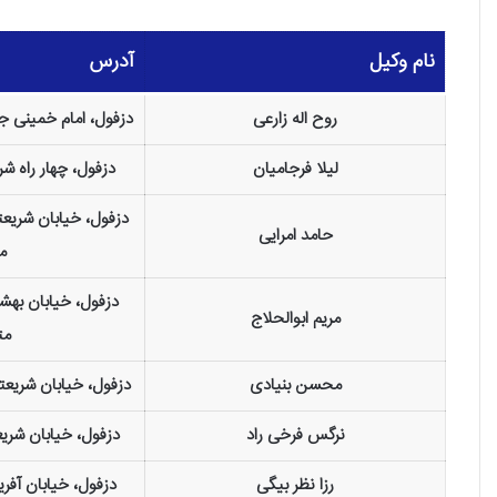
نام وکیل
آدرس
روح اله زارعی
دزفول، امام خمینی جن
لیلا فرجامیان
دزفول، چهار راه ش
دزفول، خیابان شریعت
حامد امرایی
م
مریم ابوالحلاج
مت
محسن بنیادی
دزفول، خیابان شریعت
نرگس فرخی راد
دزفول، خیابان شری
رزا نظر بیگی
دزفول، خیابان آفر