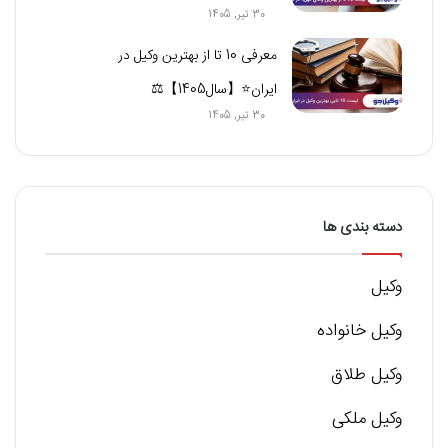
30 تیر, 1405
معرفی 10 تا از بهترین وکیل در
ایران⭐【سال1405】⚖️
30 تیر, 1405
دسته بندی ها
وکیل
وکیل خانواده
وکیل طلاق
وکیل ملکی