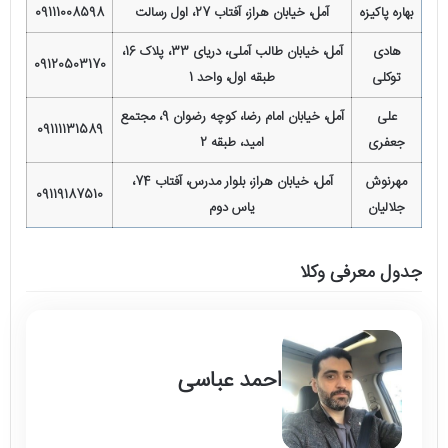
بهاره پاکیزه
آمل، خیابان هراز، آفتاب 27، اول رسالت
09111008598
هادی
آمل، خیابان طالب آملی، دریای 33، پلاک 16،
09120503170
توکلی
طبقه اول، واحد 1
علی
آمل، خیابان امام رضا، کوچه رضوان 9، مجتمع
09111131589
جعفری
امید، طبقه 2
مهرنوش
آمل، خیابان هراز، بلوار مدرس، آفتاب 74،
09119187510
جلالیان
یاس دوم
جدول معرفی وکلا
احمد عباسی