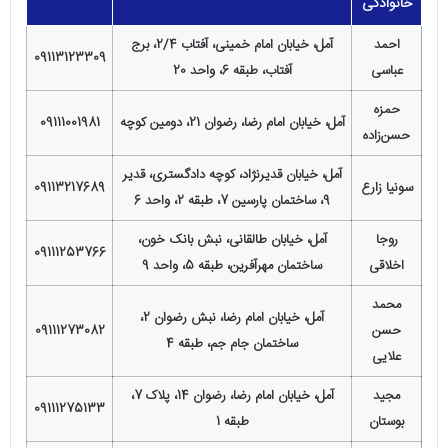
خانوادگی
احمد
آمل، خیابان امام خمینی، آفتاب 2/4، برج
09113123309
عباسی
آفتاب، طبقه 6، واحد 20
حمزه
آمل، خیابان امام رضا، رضوان 21، دومین کوچه
09111001981
حسن‌زاده
آمل، خیابان قدیرنژاد، کوچه دادگستری، قدیر
سونیا زارع
09113217689
9، ساختمان پارسین 7، طبقه 2، واحد 6
روجا
آمل، خیابان طالقانی، نبش بانک خون،
09111253766
اخلاقی
ساختمان مهرآفرین، طبقه 5، واحد 9
محمد
آمل، خیابان امام رضا، نبش رضوان 2،
حسن
09111273082
ساختمان جام جم، طبقه 4
علایی
مجید
آمل، خیابان امام رضا، رضوان 14، پلاک 7،
09111275133
بوستان
طبقه 1