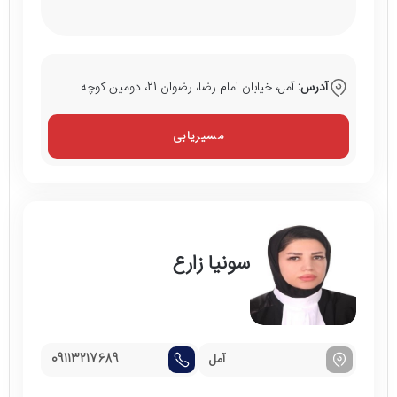
آدرس:
آمل، خیابان امام رضا، رضوان 21، دومین کوچه
مسیریابی
سونیا زارع
آمل
09113217689