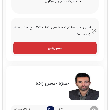
حمایت عاطفی از موکلین
آدرس:
آمل، خیابان امام خمینی، آفتاب 2/4، برج آفتاب، طبقه
6، واحد 20
مسیریابی
حمزه حسن زاده
آمل
09111001981