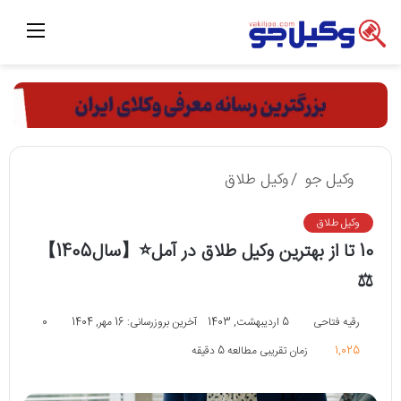
منو
وکیل جو
/
وکیل طلاق
وکیل طلاق
10 تا از بهترین وکیل طلاق در آمل⭐【سال1405】
⚖️
رقیه فتاحی
5 اردیبهشت, 1403
آخرین بروزرسانی: 16 مهر, 1404
0
1,025
زمان تقریبی مطالعه 5 دقیقه