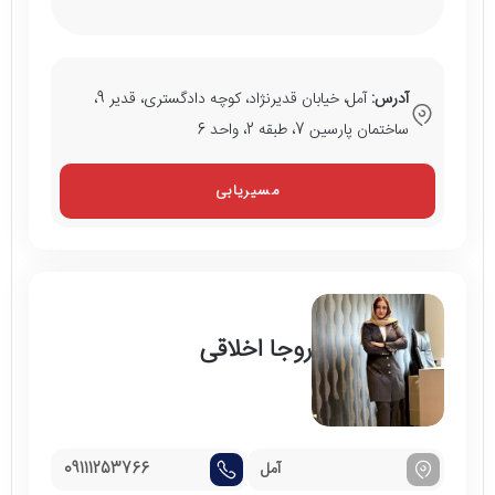
آدرس:
آمل، خیابان قدیرنژاد، کوچه دادگستری، قدیر 9،
ساختمان پارسین 7، طبقه 2، واحد 6
مسیریابی
روجا اخلاقی
آمل
09111253766