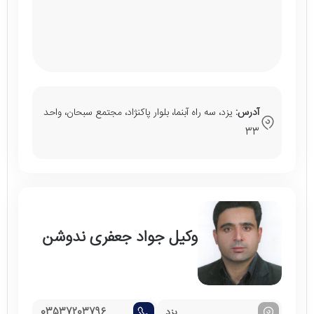
آدرس:
یزد، سه راه آبنما، بلوار پاکنژاد، مجتمع سبحان، واحد
33
وکیل جواد جعفری ندوشن
یزد
03537203796