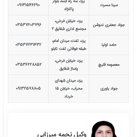
یزد، سه راه آبنما، بلوار
سینا مسرت
09131546690
پاکنژاد
یزد، خیابان فرخی،
جواد جعفری ندوشن
03537203796
مجتمع اداری شقایق 2
یزد، تفت، میدان امام،
حامد اولیا
03537231432
طبقه فوقانی تفت تابلو
یزد، خیابان فرخی،
معصومه قلیچ
03536228852
پاساژ شقایق
یزد، میدان شهدای
جواد یاوری
محراب، خیابان ۱۵
09132578805
خرداد
وکیل نجمه میرزایی