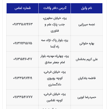
نام وکیل
آدرس دفتر وکالت
شماره تماس
یزد، خیابان مطهری،
نجمه میرزایی
جنب پارک علم و
09133582463
فناوری
یزد، بلوار پاک نژاد، سه
بهاره حلوانی
09131949575
راه آبنما
یزد، چهارراه مهدیه، بلوار
علی کریم بخشش
09131546047
امام جعفر صادق
یزد، خیابان فرخی،
فاطمه بنادکیان
کوچه روبروی
09133597419
دادگستری
یزد، خیابان فرخی،
حمیدرضا ابویی
09133541777
کوچه نقشین