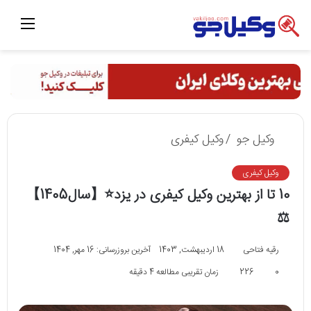
منو
وکیل جو
/
وکیل کیفری
وکیل کیفری
10 تا از بهترین وکیل کیفری در یزد⭐【سال1405】
⚖️
رقیه فتاحی
18 اردیبهشت, 1403
آخرین بروزرسانی: 16 مهر, 1404
0
226
زمان تقریبی مطالعه 4 دقیقه