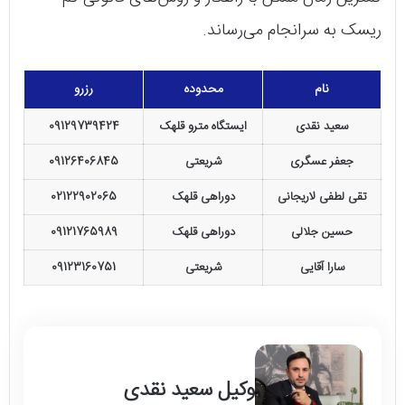
ریسک به سرانجام می‌رساند.
نام
محدوده
رزرو
سعید نقدی
ایستگاه مترو قلهک
09129739424
جعفر عسگری
شریعتی
09126406845
تقی لطفی لاریجانی
دوراهی قلهک
02122902065
حسین جلالی
دوراهی قلهک
09121765989
سارا آقایی
شریعتی
09123160751
وکیل سعید نقدی