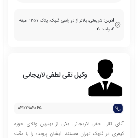
آدرس:
شریعتی، بالاتر از دو راهی قلهک، پلاک ۱۳۵۷، طبقه
۴، واحد ۲۰
وکیل تقی لطفی لاریجانی
02122902065
آقای تقی لطفی لاریجانی یکی از بهترین وکلای حوزه
کیفری در قلهک تهران هستند. ایشان پرونده را با دقت