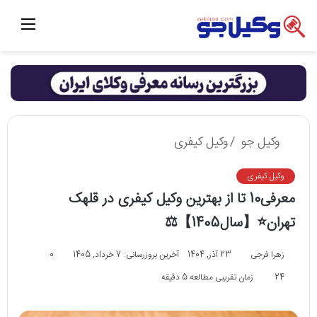
منو
وکیل جو
/
وکیل کیفری
وکیل کیفری
معرفی10 تا از بهترین وکیل کیفری در قلهک
تهران⭐️【سال1405】⚖️
زهرا فرجی
23 آذر, 1404
آخرین بروزرسانی: 7 خرداد, 1405
0
24
زمان تقریبی مطالعه 5 دقیقه