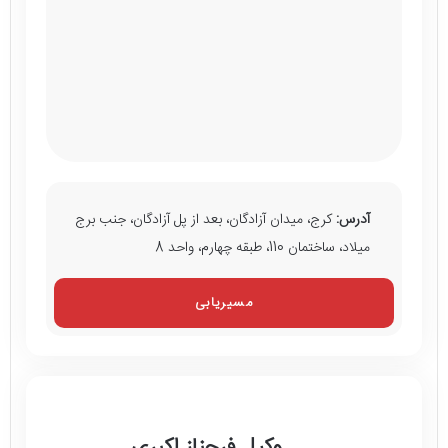
آدرس:
کرج، میدان آزادگان، بعد از پل آزادگان، جنب برج
میلاد، ساختمان 110، طبقه چهارم، واحد 8
مسیریابی
وکیل فرحناز اکبری