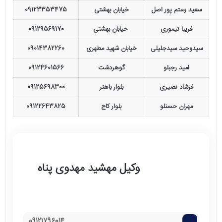
سعید رستم پور اصل
خیابان بهشتی
09123353475
فریبا تیموری
خیابان بهشتی
09129569170
سیدوحید سیدجلیلی
خیابان شهید مطهری
09014382260
امید رجبلو
گوهردشت
09124601566
فرشاد نصیری
بلوار باهنر
09125698300
مهران حسنلو
بلوار کاج
09122643825
وکیل مهشید مهدوی پناه
09121796014