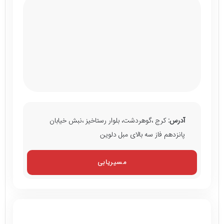
آدرس:
کرج ،گوهردشت، بلوار رستاخیز ،نبش خیابان
پانزدهم فاز سه بالای مبل دلوین
مسیریابی