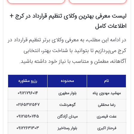
لیست معرفی بهترین وکلای تنظیم قرارداد در کرج +
اطلاعات کامل
در ادامه این مطلب، به معرفی وکلای برتر تنظیم قرارداد در
کرج می‌پردازیم تا بتوانید با شناخت بهتر، انتخابی
آگاهانه، مطمئن و متناسب با نیاز خود داشته باشید.
نام
محدوده
رزرو مشاوره
مهشید مهدوی پناه
بلوار مطهری
09121796014
رضا محققی
گوهردشت
02165312547
عفت قیصری
میدان آزادگان
09121590745
فرحناز اکبری
بلوار رستاخیز
09122631303