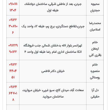
محبوبه
جردن، بعد از عاطفی شرقی، ساختمان دولتشاد،
0910111
حجتیان
طبقه اول
1304
09122
محمدرضا
جردن،تقاطع دستگردی، برج پم، طبقه ۱۲، واحد یک
30890
اسلامیان
6
خانم
تهرانسر بلوار لاله بدخشان شمالی جنب فروشگاه
091229
ارمغان
اتکا ساختمان اداری امام رضا طبقه اول واحد ۴
90122
باقری کلی
خانم
09122
منصوره
خیابان دکتر فاطمی
4404
روستائی
51
09124
دل آرا
سعادت آباد، میدان کاج، سرو غربی، خیابان مروارید،
64701
حقیقی
ساختمان مروارید
8