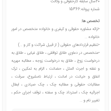
20سال سابقه کارحقوقی و وکالت
شماره پروانه:15366
تخصص ها:
•ارائه مشاوره حقوقی و کیفری و خانواده متخصص در امور
خانواده …
•تنظیم قراردادهای حقوقی ( از قبیل شراکت و کار و …)
•متخصص در دعاوی طلاق توافقی ، طلاق غیابی ، طلاق به
درخواست زوج ، طلاق به درخواست زوجه ، مطالبه مهریه
و نفقه و اجرت المثل ، حضانت ، الزام به تمکین ، ترک
انفاق و خیانت در امانت ، ارتباط نامشروع، سرقت ،
مطالبات حقوقی و مطالبه چک ، چک صیادی ، ابطال
اجرائیه چک ، استرداد چک و سفته ، توقف اجرای حکم ،
تغییر نام و …