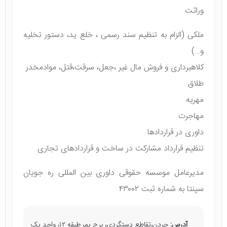
وراثت
ملکی (الزام به تنظیم سند رسمی ، خلع ید، دستور تخلیه
و…)
کلاهبرداری و فروش مال غیر ،جعل، سرقت،قتل، موادمخدر
طلاق
مهریه
مهاجرت
داوری در قراردادها
تنظیم قرارداد مشارکت در ساخت و قراردادهای تجاری
مدیرعامل موسسه حقوقی داوری بین المللی ره جویان
سپنتا به شماره ثبت ۴۳۰۰۲
آدرس:
جردن،تقاطع دستگردی، برج پم، طبقه ۱۲، واحد یک