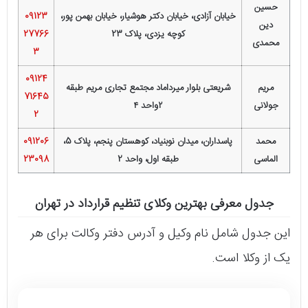
حسین
خیابان آزادی، خیابان دکتر هوشیار، خیابان بهمن پور،
09123
دین
کوچه یزدی، پلاک 23
27766
محمدی
3
09124
مریم
شریعتی بلوار میرداماد مجتمع تجاری مریم طبقه
71645
جولانی
۲واحد ۴
2
محمد
پاسداران، میدان نوبنیاد، کوهستان پنجم، پلاک 5،
091206
الماسی
طبقه اول، واحد 2
23098
جدول معرفی بهترین وکلای تنظیم قرارداد در تهران
این جدول شامل نام وکیل و آدرس دفتر وکالت برای هر
یک از وکلا است.