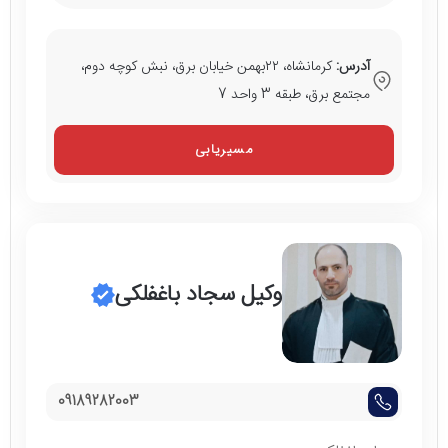
آدرس:
کرمانشاه، ۲۲بهمن خیابان برق، نبش کوچه دوم،
مجتمع برق، طبقه 3 واحد 7
مسیریابی
وکیل سجاد باغفلکی
09189282003