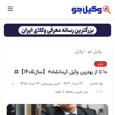
منو
وکیل جو
/
وکیل
وکیل
10 تا از بهترین وکیل کرمانشاه⭐【سال1405】⚖️
رقیه فتاحی
26 خرداد, 1403
آخرین بروزرسانی: 24 خرداد, 1405
0
1,076
زمان تقریبی مطالعه 6 دقیقه