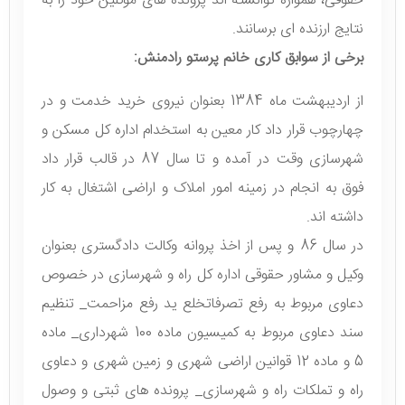
حقوقی، همواره توانسته اند پرونده های موکلین خود را به
نتایج ارزنده ای برسانند.
برخی از سوابق کاری خانم پرستو رادمنش:
از اردیبهشت ماه 1384 بعنوان نیروی خرید خدمت و در
چهارچوب قرار داد کار معین به استخدام اداره کل مسکن و
شهرسازی وقت در آمده و تا سال 87 در قالب قرار داد
فوق به انجام در زمینه امور املاک و اراضی اشتغال به کار
داشته اند.
در سال 86 و پس از اخذ پروانه وکالت دادگستری بعنوان
وکیل و مشاور حقوقی اداره کل راه و شهرسازی در خصوص
دعاوی مربوط به رفع تصرفاتخلع ید رفع مزاحمت_ تنظیم
سند دعاوی مربوط به کمیسیون ماده 100 شهرداری_ ماده
5 و ماده 12 قوانین اراضی شهری و زمین شهری و دعاوی
راه و تملکات راه و شهرسازی_ پرونده های ثبتی و وصول