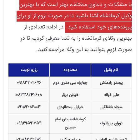
با مشکلات و دعاوی مختلف، بهتر است که با بهترین
وکیل کرمانشاه آشنا باشید تا در صورت لزوم از او برای
پرونده‌های خود استفاده کنید.
در ادامه تعدادی از
بهترین وکلای کرمانشاه را به شما معرفی کردیم تا در
صورت لزوم بتوانید به این وکلا مراجعه کنید.
نام وکیل
محدوده
رزرو نوبت
پرستو رادمنش
چهارراه سی متری دوم
09183302676
علی غزاله
خیابان برق
08338242608
سجاد باغفلکی
خیابان بنت‌الهدی
09189282003
کرمانشاه-میدان امام
توران پورشرف
09929591354
حسین
شمس‌الدین الماسی
میدان مرکزی
09188332984